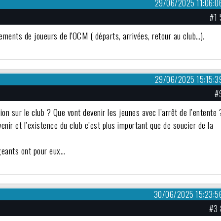
29/06/2025 11:06:0
#1 
ments de joueurs de l'OCM ( départs, arrivées, retour au club…).
29/06/2025 15:15:3
#
ion sur le club ? Que vont devenir les jeunes avec l’arrêt de l’entente 
enir et l’existence du club c’est plus important que de soucier de la
igeants ont pour eux…
30/06/2025 15:23:5
#3 