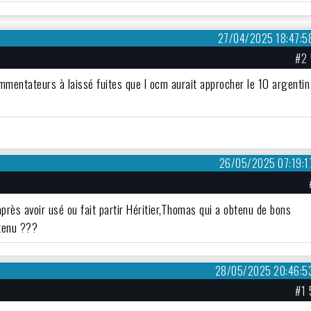
27/04/2025 18:47:5
#2 
mmentateurs à laissé fuites que l ocm aurait approcher le 10 argentin
26/05/2025 07:19:1
rès avoir usé ou fait partir Héritier,Thomas qui a obtenu de bons
tenu ???
28/05/2025 20:46:5
#1 