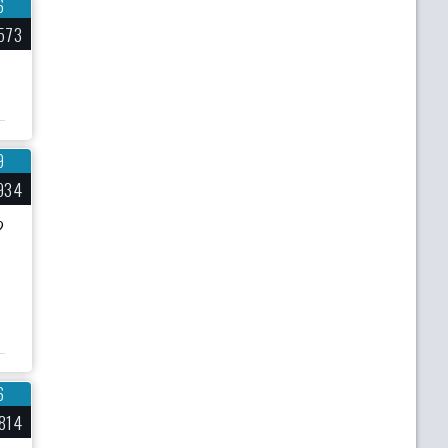
6
573
9
934
?
6
814