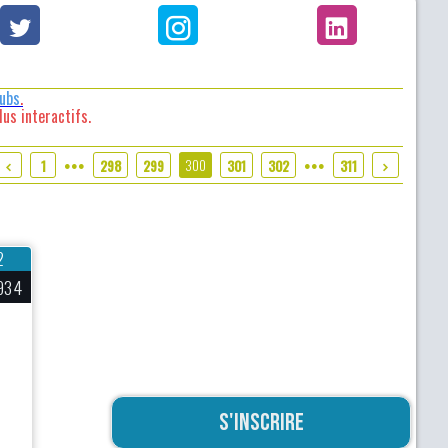
lubs
.
us interactifs.
300
1
298
299
301
302
311
●●●
●●●
2
934
S'inscrire