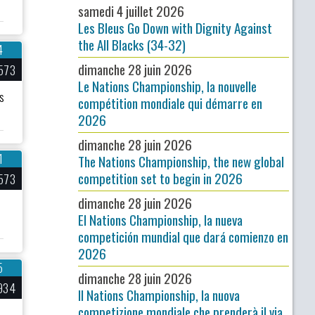
samedi 4 juillet 2026
Les Bleus Go Down with Dignity Against
the All Blacks (34-32)
4
dimanche 28 juin 2026
573
Le Nations Championship, la nouvelle
és
compétition mondiale qui démarre en
2026
dimanche 28 juin 2026
1
The Nations Championship, the new global
competition set to begin in 2026
573
dimanche 28 juin 2026
El Nations Championship, la nueva
competición mundial que dará comienzo en
2026
5
dimanche 28 juin 2026
934
Il Nations Championship, la nuova
competizione mondiale che prenderà il via