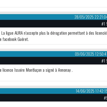
28/05/2025 22:21:0
#1 
. La ligue AURA n'accepte plus la dérogation permettant à des licenci
ce facebook Guéret.
09/06/2025 12:50:4
#1 
e licence Issoire Montluçon a signé à Annonay .
14/06/2025 17:42:1
#