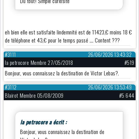
Du tout! Simple curiosité
eh bien elle est satisfaite lindemnité est de 11423,€ moins 18 €
de téléphone et 43,€ pour le temps passé …. Content ???
#3111
26/06/2026 13:43:32
la petrocore Membre 27/05/2018
#519
Bonjour, vous connaissez la destination de Victor Lebas?.
#3112
26/06/2026 13:53:49
Blairot Membre 05/08/2009
#5 644
la petrocore a écrit :
Bonjour, vous connaissez la destination de