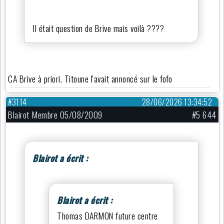
Il était question de Brive mais voilà ????
CA Brive à priori. Titoune l'avait annoncé sur le fofo
#3114
28/06/2026 13:34:52
Blairot Membre 05/08/2009
#5 644
Blairot a écrit :
Blairot a écrit :
Thomas DARMON future centre