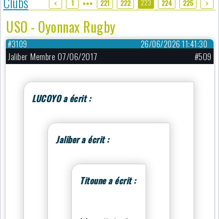
Clubs
223
1
221
222
224
225
●●●
USO - Oyonnax Rugby
#3109
26/06/2026 11:41:30
Jaliber Membre 07/06/2017
#509
LUCOYO a écrit :
Jaliber a écrit :
Titoune a écrit :