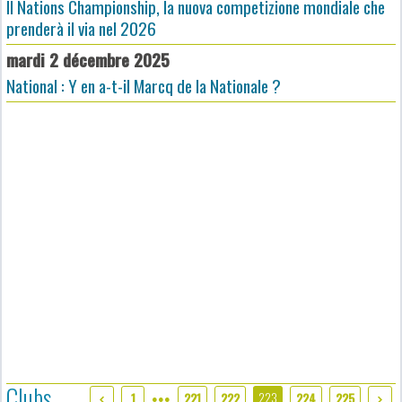
Il Nations Championship, la nuova competizione mondiale che
prenderà il via nel 2026
mardi 2 décembre 2025
National : Y en a-t-il Marcq de la Nationale ?
Clubs
223
1
221
222
224
225
●●●