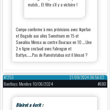
match… Et fête s'il y a victoire !
Compo conforme à mes prévisions avec Ikpefan
et Bogado aux ailes Sweetnam en 15 et
Sawailou Mensa au centre Bouraux en 10 ….Une
2 e ligne costaud avec Fabregue et
Battye…….Pas de Ramototubua est il blessé ?
#1253
27/09/2024 06:56:02
Bentleys Membre 10/06/2024
#680
Blairot a écrit :