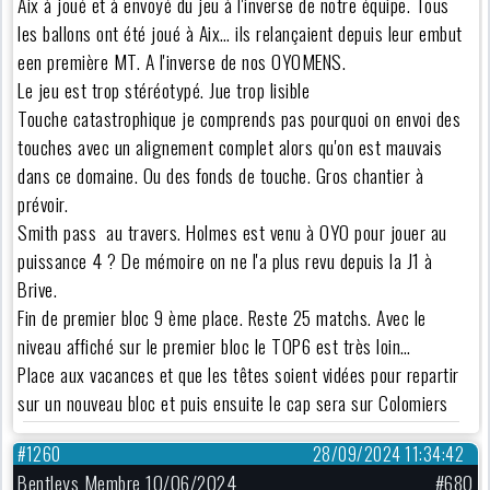
Aix à joué et à envoyé du jeu à l'inverse de notre équipe. Tous
les ballons ont été joué à Aix… ils relançaient depuis leur embut
een première MT. A l'inverse de nos OYOMENS.
Le jeu est trop stéréotypé. Jue trop lisible
Touche catastrophique je comprends pas pourquoi on envoi des
touches avec un alignement complet alors qu'on est mauvais
dans ce domaine. Ou des fonds de touche. Gros chantier à
prévoir.
Smith pass au travers. Holmes est venu à OYO pour jouer au
puissance 4 ? De mémoire on ne l'a plus revu depuis la J1 à
Brive.
Fin de premier bloc 9 ème place. Reste 25 matchs. Avec le
niveau affiché sur le premier bloc le TOP6 est très loin…
Place aux vacances et que les têtes soient vidées pour repartir
sur un nouveau bloc et puis ensuite le cap sera sur Colomiers
#1260
28/09/2024 11:34:42
Bentleys Membre 10/06/2024
#680