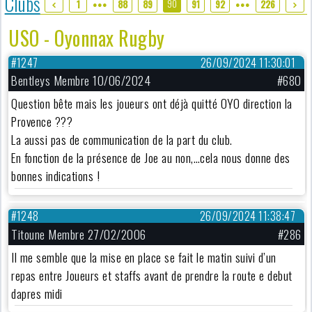
Clubs
90
1
88
89
91
92
226
●●●
●●●
USO - Oyonnax Rugby
#1247
26/09/2024 11:30:01
Bentleys Membre 10/06/2024
#680
Question bête mais les joueurs ont déjà quitté OYO direction la
Provence ???
La aussi pas de communication de la part du club.
En fonction de la présence de Joe au non,…cela nous donne des
bonnes indications !
#1248
26/09/2024 11:38:47
Titoune Membre 27/02/2006
#286
Il me semble que la mise en place se fait le matin suivi d’un
repas entre Joueurs et staffs avant de prendre la route e debut
dapres midi