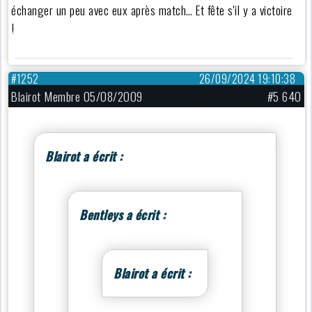
échanger un peu avec eux après match… Et fête s'il y a victoire
!
#1252
26/09/2024 19:10:38
Blairot Membre 05/08/2009
#5 640
Blairot a écrit :
Bentleys a écrit :
Blairot a écrit :