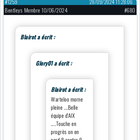
#1259
28/09/2024 11:28:06
Bentleys Membre 10/06/2024
#680
Blairot a écrit :
Glory01 a écrit :
Blairot a écrit :
Warteloo morne
pleine ….Belle
équipe d'AIX
…..Touche en
progrès on en
perd 8 contre 9