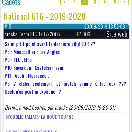
Cadets
2
1
3
4
5
National U16 - 2019-2020
#15
20/09/2019 13:52:06
Site web
cracks Team RF 31/07/2005
#7 306
Salut p’tit point avant la dernière côté LOR ??
P8 : Montpellier ; Les Angles
P9 : TEC , Elne
P10 Saverdun ; Castelsarrasin
P11 : Auch ; Fleurance .
P5 2 clubs seulement et match annulé entre eux ???
Quelqu’un peut m’expliquer ?
Dernière modification par cracks (23/09/2019 19:20:01)
N’OUBLIE JAMAIS: LA ROUE TOURNE
L'OVALIE C'EST NOTRE PAYS