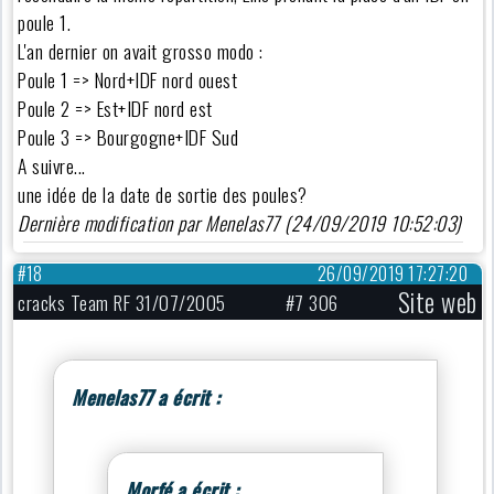
poule 1.
L'an dernier on avait grosso modo :
Poule 1 => Nord+IDF nord ouest
Poule 2 => Est+IDF nord est
Poule 3 => Bourgogne+IDF Sud
A suivre...
une idée de la date de sortie des poules?
Dernière modification par Menelas77 (24/09/2019 10:52:03)
#18
26/09/2019 17:27:20
Site web
cracks Team RF 31/07/2005
#7 306
Menelas77 a écrit :
Morfé a écrit :