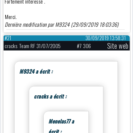
Fortement interessé .
Merci.
Dernière modification par M9324 (29/09/2019 18:03:36)
#21
30/09/2019 13:58:31
Site web
cracks Team RF 31/07/2005
#7 306
M9324 a écrit :
cracks a écrit :
Menelas77 a
écrit :