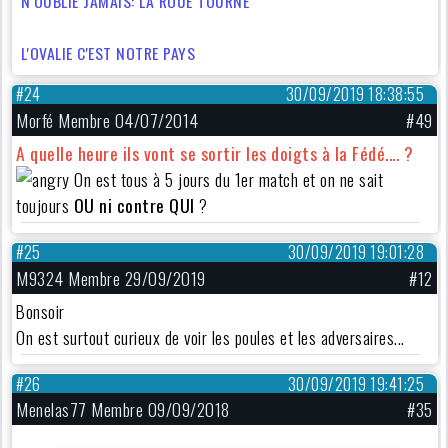
N’OUBLIE JAMAIS: LA ROUE TOURNE
L'OVALIE C'EST NOTRE PAYS
#24
30/09/2019 18:38:55
Morfé Membre 04/07/2014
#49
A quelle heure ils vont se sortir les doigts à la Fédé.... ?
On est tous à 5 jours du 1er match et on ne sait
toujours
OU ni contre QUI
?
#25
30/09/2019 19:01:28
M9324 Membre 29/09/2019
#12
Bonsoir
On est surtout curieux de voir les poules et les adversaires...
#26
30/09/2019 19:41:25
Menelas77 Membre 09/09/2018
#35