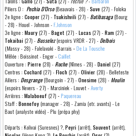
Talons :
Gallo
(27) -
Suta
(27) -
recrue ?
-
Barbaron
Piliers D :
Pechia D'Orso
(Beauvais - 28) -
Suve
(27) - Foloka
2e ligne :
Cooper
(27) -
Tsukishvili
(27) -
Batibasaga
(Bourg
- 28) - Houel - Johnson -
F.Johnson
3e ligne :
Maury
(27)
-
Baget
(27) -
Lucas
(27) -
Ram
(27) -
Tokaibai
(27) -
Busselez
(espoirs VRDR - 27) -
Delbois
(Massy - 28) - Falelavaki - Barrais
-
De La Tousche
Mêlée : Boissinot - Enger -
Caillet
Ouverture :
Pierre
(28) -
Roche
(Nîmes - 28) -
Daniel
(27)
Centres :
Cochard
(27) -
Floch
(27) -
Olivier
(28) - Belleteste
Ailiers :
Desgrange
(Bourgoin - 27) -
Onesime
(28) -
Moulin
(espoirs Nevers - 27) - Marciniek - Louvet -
Averty
Arrières :
Malaboeuf
(27)
-
Paquereau
Staff :
Bonnefoy
(manager - 28) - Zamia (etr. avants) - Le
Baut (analyste vidéo) - Plu (prépa phy)
Départs : Kolivai (Suresnes) ?,
Peyri
(arrêt),
Souvent
(arrêt),
Nicolas
(Hong Kong ?),
Le Bourhis
(arrêt),
Ogor
(?),