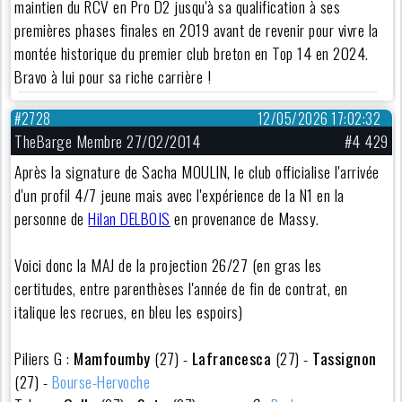
maintien du RCV en Pro D2 jusqu'à sa qualification à ses
premières phases finales en 2019 avant de revenir pour vivre la
montée historique du premier club breton en Top 14 en 2024.
Bravo à lui pour sa riche carrière !
#2728
12/05/2026 17:02:32
TheBarge Membre 27/02/2014
#4 429
Après la signature de Sacha MOULIN, le club officialise l'arrivée
d'un profil 4/7 jeune mais avec l'expérience de la N1 en la
personne de
Hilan DELBOIS
en provenance de Massy.
Voici donc la MAJ de la projection 26/27 (en gras les
certitudes, entre parenthèses l'année de fin de contrat, en
italique les recrues, en bleu les espoirs)
Piliers G :
Mamfoumby
(27) -
Lafrancesca
(27) -
Tassignon
(27) -
Bourse-Hervoche