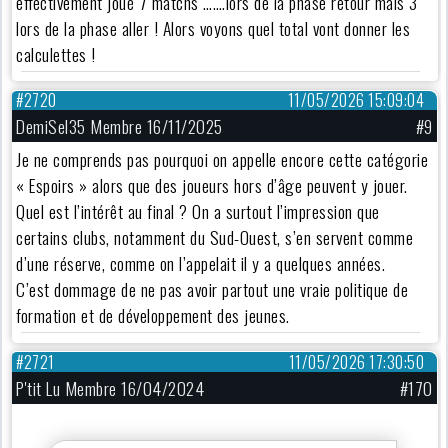
effectivement joué 7 matchs …….lors de la phase retour mais 3
lors de la phase aller ! Alors voyons quel total vont donner les
calculettes !
#2720
11/05/2026 15:09:04
DemiSel35 Membre 16/11/2025
#9
Je ne comprends pas pourquoi on appelle encore cette catégorie
« Espoirs » alors que des joueurs hors d’âge peuvent y jouer.
Quel est l’intérêt au final ? On a surtout l’impression que
certains clubs, notamment du Sud-Ouest, s’en servent comme
d’une réserve, comme on l’appelait il y a quelques années.
C’est dommage de ne pas avoir partout une vraie politique de
formation et de développement des jeunes.
#2721
11/05/2026 17:30:50
P'tit Lu Membre 16/04/2024
#170