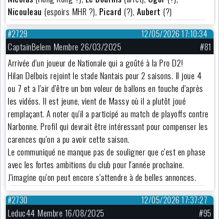
Nicouleau
(espoirs MHR ?),
Picard
(?),
Aubert
(?)
#2729
12/05/2026 17:10:34
CaptainBelem Membre 26/03/2025
#81
Arrivée d'un joueur de Nationale qui a goûté à la Pro D2!
Hilan Delbois rejoint le stade Nantais pour 2 saisons. Il joue 4
ou 7 et a l'air d'être un bon voleur de ballons en touche d'après
les vidéos. Il est jeune, vient de Massy où il a plutôt joué
remplaçant. A noter qu'il a participé au match de playoffs contre
Narbonne. Profil qui devrait être intéressant pour compenser les
carences qu'on a pu avoir cette saison.
Le communiqué ne manque pas de souligner que c'est en phase
avec les fortes ambitions du club pour l'année prochaine.
J'imagine qu'on peut encore s'attendre à de belles annonces.
#2730
12/05/2026 17:37:27
Leduc44 Membre 16/08/2025
#95