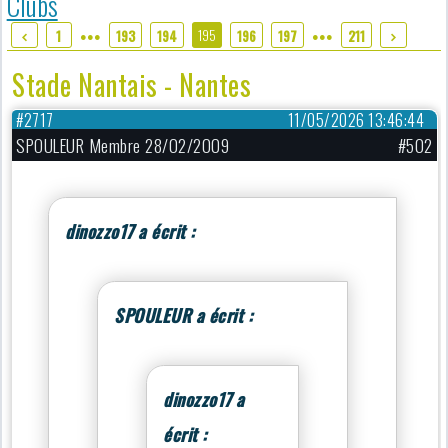
Clubs
195
1
193
194
196
197
211
●●●
●●●
Stade Nantais - Nantes
#2717
11/05/2026 13:46:44
SPOULEUR Membre 28/02/2009
#502
dinozzo17 a écrit :
SPOULEUR a écrit :
dinozzo17 a
écrit :