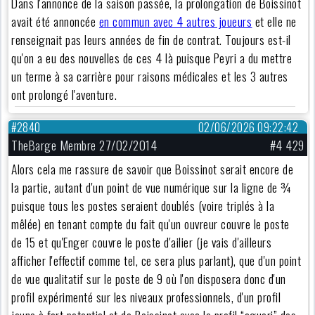
Dans l'annonce de la saison passée, la prolongation de Boissinot
avait été annoncée
en commun avec 4 autres joueurs
et elle ne
renseignait pas leurs années de fin de contrat. Toujours est-il
qu'on a eu des nouvelles de ces 4 là puisque Peyri a du mettre
un terme à sa carrière pour raisons médicales et les 3 autres
ont prolongé l'aventure.
#2840
02/06/2026 09:22:42
TheBarge Membre 27/02/2014
#4 429
Alors cela me rassure de savoir que Boissinot serait encore de
la partie, autant d'un point de vue numérique sur la ligne de ¾
puisque tous les postes seraient doublés (voire triplés à la
mêlée) en tenant compte du fait qu'un ouvreur couvre le poste
de 15 et qu'Enger couvre le poste d'ailier (je vais d'ailleurs
afficher l'effectif comme tel, ce sera plus parlant), que d'un point
de vue qualitatif sur le poste de 9 où l'on disposera donc d'un
profil expérimenté sur les niveaux professionnels, d'un profil
jeune à fort potentiel et de Boissinot avec le profil “agueri” des