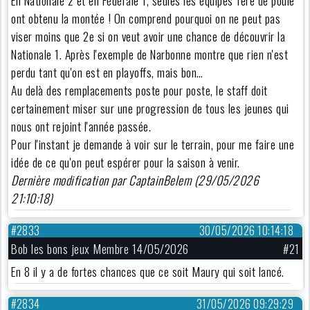
En Nationale 2 et en Fédérale 1, seules les équipes 1ere de poule
ont obtenu la montée ! On comprend pourquoi on ne peut pas
viser moins que 2e si on veut avoir une chance de découvrir la
Nationale 1. Après l'exemple de Narbonne montre que rien n'est
perdu tant qu'on est en playoffs, mais bon…
Au delà des remplacements poste pour poste, le staff doit
certainement miser sur une progression de tous les jeunes qui
nous ont rejoint l'année passée.
Pour l'instant je demande à voir sur le terrain, pour me faire une
idée de ce qu'on peut espérer pour la saison à venir.
Dernière modification par CaptainBelem (29/05/2026
21:10:18)
#2833
30/05/2026 10:14:18
Bob les bons jeux Membre 14/05/2026
#21
En 8 il y a de fortes chances que ce soit Maury qui soit lancé.
#2834
31/05/2026 09:29:29