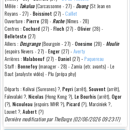
Mêlée :
Takulua
(Carcassonne - 27) -
Duong
(St Jean en
Royans - 27) -
Boissinot
(27) -
Caillet
Ouverture :
Pierre
(28) -
Roche
(Nîmes - 28)
Centres :
Cochard
(27) -
Floch
(27) -
Olivier
(28) -
Belleteste
(27)
Ailiers :
Desgrange
(Bourgoin - 27) -
Onesime
(28) -
Moulin
(espoirs Nevers - 27) -
Enger
(27) -
Averty
Arrières :
Malaboeuf
(27) -
Daniel
(27)
-
Paquereau
Staff :
Bonnefoy
(manager - 28) - Zamia (etr. avants) - Le
Baut (analyste vidéo) - Plu (prépa phy)
Départs : Kolivai (Suresnes) ?,
Peyri
(arrêt),
Souvent
(arrêt),
Falevalaki ?,
Nicolas
(Hong Kong ?),
Le Bourhis
(arrêt),
Ogor
(?),
Nicouleau
(espoirs MHR ?),
Picard
(?), Marciniek ?,
Louvet ?,
Aubert
(?)
Dernière modification par TheBarge (02/06/2026 09:23:17)