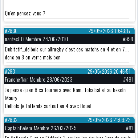
Qu'en pensez-vous ?
#2830
29/05/2026 19:43:17
nantes80 Membre 24/06/2010
#998
Dubitatif…delbois sur allrugby c’est des matchs en 4 et en 7….
donc en 8 on verra mais bon
#2831
29/05/2026 20:46:51
Francheflair Membre 28/06/2023
#481
Je pense qu'en 8 ca tournera avec Ram, Tokaibai et au besoin
Maury
Delbois je l'attends surtout en 4 avec Houel
#2832
29/05/2026 21:09:23
CaptainBelem Membre 26/03/2025
#81