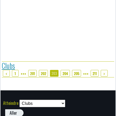
Clubs
203
1
201
202
204
205
211
●●●
●●●
Atteindre
Aller