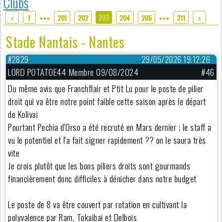
Clubs
203
1
201
202
204
205
211
●●●
●●●
Stade Nantais - Nantes
#2829
29/05/2026 19:12:26
LORD POTATOE44 Membre 09/08/2024
#46
Du même avis que Franchflair et Ptit Lu pour le poste de pilier
droit qui va être notre point faible cette saison après le départ
de Kolivai
Pourtant Pechia d'Orso a été recruté en Mars dernier ; le staff a
vu le potentiel et l'a fait signer rapidement ?? on le saura très
vite
Je crois plutôt que les bons piliers droits sont gourmands
financièrement donc difficiles à dénicher dans notre budget
Le poste de 8 va être couvert par rotation en cultivant la
polyvalence par Ram, Tokaibai et Delbois