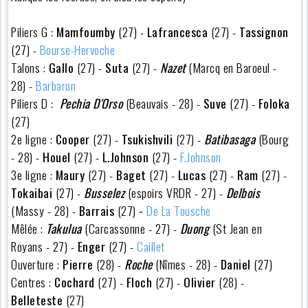
Piliers G :
Mamfoumby
(27) -
Lafrancesca
(27) -
Tassignon
(27) -
Bourse-Hervoche
Talons :
Gallo
(27) -
Suta
(27) -
Nazet
(Marcq en Baroeul -
28) -
Barbaron
Piliers D :
Pechia D'Orso
(Beauvais - 28) -
Suve
(27) -
Foloka
(27)
2e ligne :
Cooper
(27) -
Tsukishvili
(27) -
Batibasaga
(Bourg
- 28) -
Houel
(27) -
L.Johnson
(27) -
F.Johnson
3e ligne :
Maury
(27)
-
Baget
(27) -
Lucas
(27) -
Ram
(27) -
Tokaibai
(27) -
Busselez
(espoirs VRDR - 27) -
Delbois
(Massy - 28) -
Barrais
(27)
-
De La Tousche
Mêlée :
Takulua
(Carcassonne - 27) -
Duong
(St Jean en
Royans - 27) -
Enger
(27) -
Caillet
Ouverture :
Pierre
(28) -
Roche
(Nîmes - 28) -
Daniel
(27)
Centres :
Cochard
(27) -
Floch
(27) -
Olivier
(28) -
Belleteste
(27)