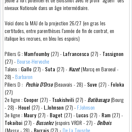
niveaux Nationale dans un âge intermédiaire.
Voici donc la MAJ de la projection 26/27 (en gras les
certitudes, entre parenthèses l'année de fin de contrat, en
italique les recrues, en bleu les espoirs)
Piliers G :
Mamfoumby
(27) -
Lafrancesca
(27) -
Tassignon
(27) -
Bourse-Hervoche
Talons :
Gallo
(27) -
Suta
(27) -
Nazet
(Marcq en Baroeul -
28) -
Barbaron
Piliers D :
Pechia D'Orso
(Beauvais - 28) -
Suve
(27) -
Foloka
(27)
2e ligne :
Cooper
(27) -
Tsukishvili
(27) -
Batibasaga
(Bourg
- 28) -
Houel
(27) -
L.Johnson
(27) -
F.Johnson
3e ligne :
Maury
(27)
-
Baget
(27) -
Lucas
(27) -
Ram
(27) -
Tokaibai
(27) -
Busselez
(espoirs VRDR - 27) -
Delbois
(Massy - 28) -
Barrais
(27)
-
De La Tousche