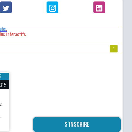
lubs
.
us interactifs.
1
5
315
s.
S'inscrire