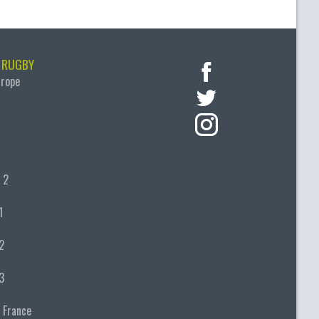
 RUGBY
urope
 2
1
2
3
 France