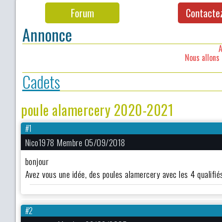
Forum
Contacte
Annonce
A
Nous allons 
Cadets
poule alamercery 2020-2021
#1
Nico1978 Membre 05/09/2018
bonjour
Avez vous une idée, des poules alamercery avec les 4 qualifié
#2