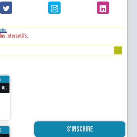
lubs
.
us interactifs.
1
5
#6
S'inscrire
9