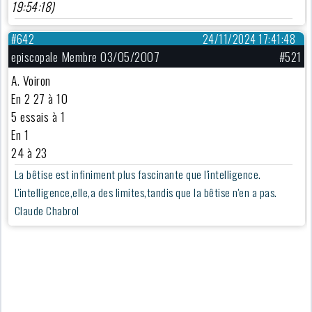
19:54:18)
#642
24/11/2024 17:41:48
episcopale Membre 03/05/2007
#521
A. Voiron
En 2 27 à 10
5 essais à 1
En 1
24 à 23
La bêtise est infiniment plus fascinante que l'intelligence.
L'intelligence,elle,a des limites,tandis que la bêtise n'en a pas.
Claude Chabrol