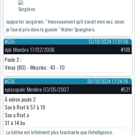
supporter surgérien. " Heureusement qu'il y'avait mon nez, sinon
je l'aurai pris dans la gueule " Walter Spanghero.
#635
13/10/2024 17:21:18
dpb Membre 17/02/2006
#188
Poule 2 :
Vinay (BO) - Meyzieu : 43 - 10
#636
20/10/2024 17:24:18
episcopale Membre 03/05/2007
#521
À voiron poule 2
Sov b Rcvt b 57 à 19
Sov a Rcvt a
31 à 14 bo
La bêtise est infiniment plus fascinante que l'intelligence.