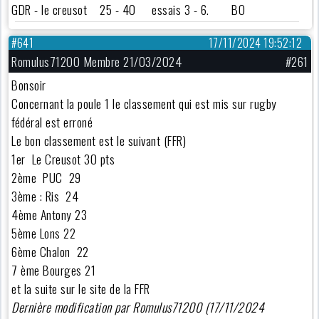
GDR - le creusot 25 - 40 essais 3 - 6. BO
#641
17/11/2024 19:52:12
Romulus71200 Membre 21/03/2024
#261
Bonsoir
Concernant la poule 1 le classement qui est mis sur rugby
fédéral est erroné
Le bon classement est le suivant (FFR)
1er Le Creusot 30 pts
2ème PUC 29
3ème : Ris 24
4ème Antony 23
5ème Lons 22
6ème Chalon 22
7 ème Bourges 21
et la suite sur le site de la FFR
Dernière modification par Romulus71200 (17/11/2024