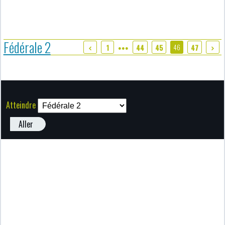
Fédérale 2
46
1
44
45
47
●●●
Atteindre
Aller