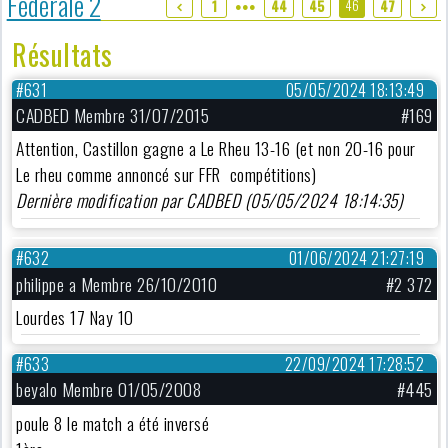
Fédérale 2
46
1
44
45
47
●●●
Résultats
#631
05/05/2024 18:13:49
CADBED Membre 31/07/2015
#169
Attention, Castillon gagne a Le Rheu 13-16 (et non 20-16 pour
Le rheu comme annoncé sur FFR compétitions)
Dernière modification par CADBED (05/05/2024 18:14:35)
#632
01/06/2024 21:27:19
philippe a Membre 26/10/2010
#2 372
Lourdes 17 Nay 10
#633
22/09/2024 17:28:52
beyalo Membre 01/05/2008
#445
poule 8 le match a été inversé