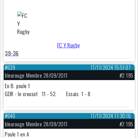
FC Y Rugby
39
-
36
#639
17/11/2024 15:51:07
bleurouge Membre 28/09/2011
#2 195
En B poule 1
GDR - le creusot 11 - 52. Essais 1 - 8
#640
17/11/2024 17:30:16
bleurouge Membre 28/09/2011
#2 195
Poule 1 en A