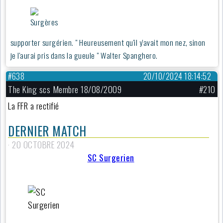
supporter surgérien. " Heureusement qu'il y'avait mon nez, sinon
je l'aurai pris dans la gueule " Walter Spanghero.
#638
20/10/2024 18:14:52
The King scs Membre 18/08/2009
#210
La FFR a rectifié
DERNIER MATCH
· 20 OCTOBRE 2024
SC Surgerien