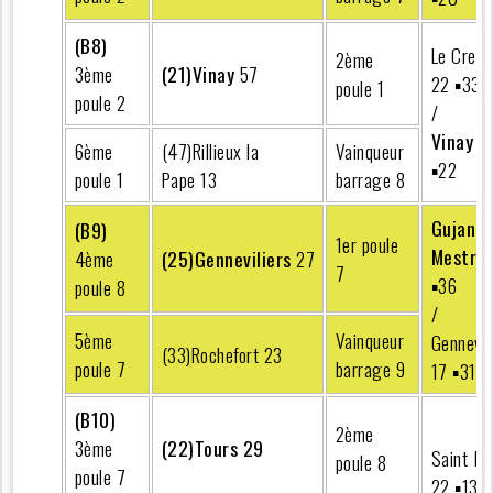
(B8)
Le Creus
2ème
3ème
(21)Vinay
57
22 ▪︎33
poule 1
poule 2
/
Vinay
4
6ème
(47)Rillieux la
Vainqueur
▪︎22
poule 1
Pape 13
barrage 8
Gujan
(B9)
1er poule
Mestra
4ème
(25)Genneviliers
27
7
▪︎36
poule 8
/
5ème
Vainqueur
Gennevil
(33)Rochefort 23
poule 7
barrage 9
17 ▪︎31
(B10)
2ème
3ème
(22)Tours 29
Saint Ma
poule 8
poule 7
22 ▪︎13