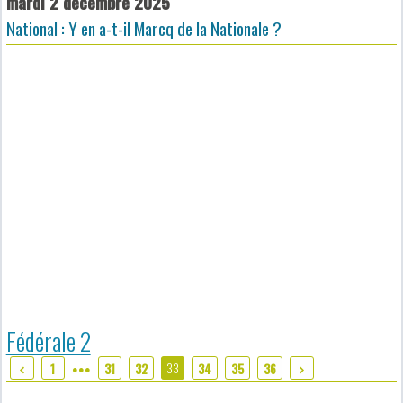
mardi 2 décembre 2025
National : Y en a-t-il Marcq de la Nationale ?
Fédérale 2
33
1
31
32
34
35
36
●●●