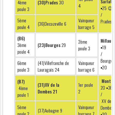
Sarlat
4ème
(30)Prades
30
4
▪︎25 😉
poule 3
/
5ème
Vainqueur
Prades 3
(36)Decazeville 6
poule 4
barrage 5
(B6)
Millau
2
2ème
3ème
(23)Bourges
29
▪︎19
poule 3
poule 4
/
Bourges
6ème
(41)Villefranche de
Vainqueur
▪︎20
poule 3
Lauragais 24
barrage 6
Montmé
(B7)
(31)XV de la
1er poule
20 ▪︎36
4ème
Dombes 21
2
/
poule 1
XV de l
5ème
Vainqueur
Dombes 
(37)Aubagne 9
poule 2
barrage 7
▪︎20