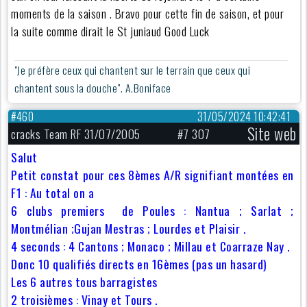
moments de la saison . Bravo pour cette fin de saison, et pour
la suite comme dirait le St juniaud Good Luck
"Je préfère ceux qui chantent sur le terrain que ceux qui
chantent sous la douche". A.Boniface
#460
31/05/2024 10:42:41
Site web
cracks Team RF 31/07/2005
#7 307
Salut
Petit constat pour ces 8èmes A/R signifiant montées en
F1 : Au total on a
6 clubs premiers de Poules : Nantua ; Sarlat ;
Montmélian ;Gujan Mestras ; Lourdes et Plaisir .
4 seconds : 4 Cantons ; Monaco ; Millau et Coarraze Nay .
Donc 10 qualifiés directs en 16èmes (pas un hasard)
Les 6 autres tous barragistes
2 troisièmes : Vinay et Tours .