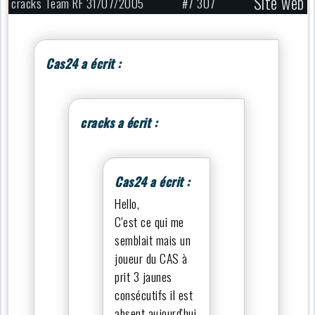
Site web
cracks Team RF 31/07/2005
#7 307
Cas24 a écrit :
cracks a écrit :
Cas24 a écrit :
Hello,
C'est ce qui me
semblait mais un
joueur du CAS à
prit 3 jaunes
consécutifs il est
absent aujourd'hui