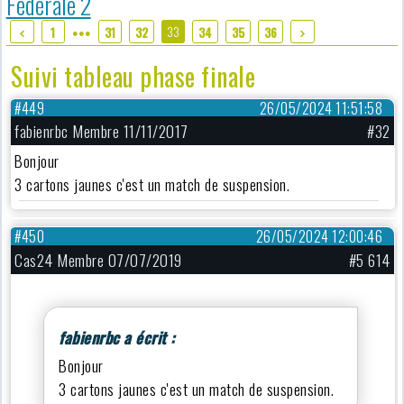
Fédérale 2
33
1
31
32
34
35
36
●●●
Suivi tableau phase finale
#449
26/05/2024 11:51:58
fabienrbc Membre 11/11/2017
#32
Bonjour
3 cartons jaunes c'est un match de suspension.
#450
26/05/2024 12:00:46
Cas24 Membre 07/07/2019
#5 614
fabienrbc a écrit :
Bonjour
3 cartons jaunes c'est un match de suspension.