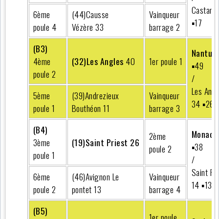
Castanet
6ème
(44)Causse
Vainqueur
▪︎17
poule 4
Vézère 33
barrage 2
(B3)
Nantua
4ème
(32)Les Angles
40
1er poule 1
▪︎49
poule 2
/
Les Angl
5ème
(39)Andrezieux
Vainqueur
34 ▪︎26
poule 1
Bouthéon 11
barrage 3
(B4)
Monaco
2ème
3ème
(19)Saint Priest 26
▪︎38
poule 2
poule 1
/
Saint Pr
6ème
(46)Avignon Le
Vainqueur
14 ▪︎13
poule 2
pontet 13
barrage 4
(B5)
1er poule