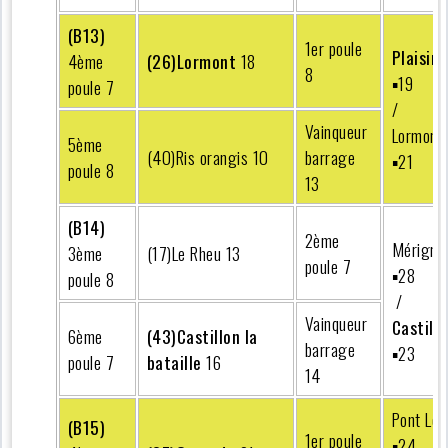
(B13)
1er poule
Plaisir
2
4ème
(26)Lormont
18
8
▪︎19
poule 7
/
Vainqueur
Lormont
5ème
(40)Ris orangis 10
barrage
▪︎21
poule 8
13
(B14)
2ème
Mérigna
3ème
(17)Le Rheu 13
poule 7
▪︎28
poule 8
/
Vainqueur
Castillo
6ème
(43)Castillon la
barrage
▪︎23
poule 7
bataille
16
14
Pont Lon
(B15)
1er poule
▪︎24