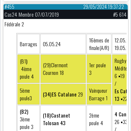
#455
29/05/2024 19:37:22
Cas24 Membre 07/07/2019
#5 614
Fédérale 2
16èmes de
12.05.24
Barrages
05.05.24
finale(A/R)
19.05.2
Rugby C
(B1
)
(29)Clermont
1er poule
Méditer
4ème
Cournon 18
3
6 ▪︎19
poule 4
/
5ème
Vainqueur
Es Cata
(34)ES Catalane
29
poule3
Barrage 1
13
▪︎22
(B2)
4 Canto
(18)Castanet
2ème
3ème
26 ▪︎33
Tolosan 43
poule 4
poule 3
/