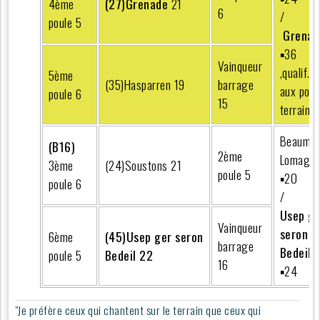
4ème
(27)Grenade
21
6
/
poule 5
Grenad
▪︎36
Vainqueur
,qualif.g
5ème
(35)Hasparren 19
barrage
aux poin
poule 6
15
terrains
Beaumon
(B16)
2ème
Lomagne
3ème
(24)Soustons 21
poule 5
▪︎20
poule 6
/
Usep ge
Vainqueur
seron
6ème
(45)Usep ger seron
barrage
Bedeil
2
poule 5
Bedeil 22
16
▪︎24
"Je préfère ceux qui chantent sur le terrain que ceux qui