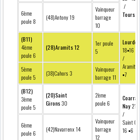
/
Vainqueur
6ème
Tours
26
(48)Antony 19
barrage
poule 8
10
(B11)
Lourdes
1er poule
4ème
(28)Aramits 12
18▪︎16
5
poule 6
/
Aramits
5ème
Vainqueur
(38)Cahors 3
▪︎7
poule 5
barrage 11
(B12)
(20)Saint
2ème
Coarraz
3ème
Girons
30
poule 6
Nay
21 ▪
poule 5
/
Vainqueur
Saint Gi
6ème
(42)Navarrenx 14
barrage
16 ▪︎6
poule 6
12