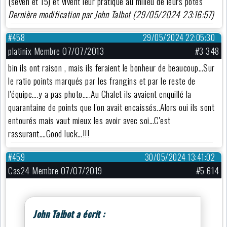
(seven et 15) et vivent leur pratique au milieu de leurs potes
Dernière modification par John Talbot (29/05/2024 23:16:57)
#458
29/05/2024 22:05:30
platinix Membre 07/07/2013
#3 348
bin ils ont raison , mais ils feraient le bonheur de beaucoup…Sur
le ratio points marqués par les frangins et par le reste de
l'équipe….y a pas photo…..Au Chalet ils avaient enquillé la
quarantaine de points que l'on avait encaissés..Alors oui ils sont
entourés mais vaut mieux les avoir avec soi…C'est
rassurant….Good luck…!!!
#459
30/05/2024 13:41:02
Cas24 Membre 07/07/2019
#5 614
John Talbot a écrit :