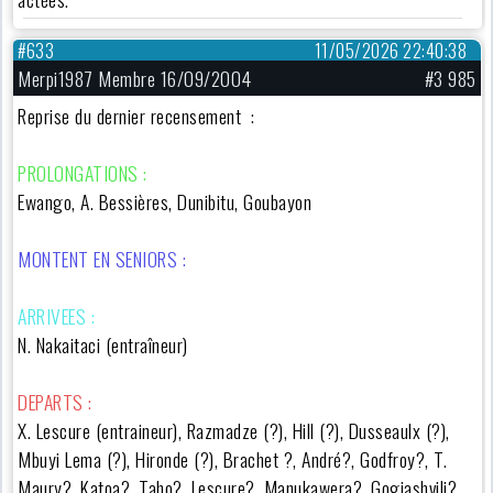
#633
11/05/2026 22:40:38
Merpi1987 Membre 16/09/2004
#3 985
Reprise du dernier recensement :
PROLONGATIONS :
Ewango, A. Bessières, Dunibitu, Goubayon
MONTENT EN SENIORS :
ARRIVEES :
N. Nakaitaci (entraîneur)
DEPARTS :
X. Lescure (entraineur), Razmadze (?), Hill (?),
Dusseaulx (?),
Mbuyi Lema (?), Hironde (?), Brachet ?, André?, Godfroy?, T.
Maury?, Katoa?, Taho?, Lescure?, Manukawera?, Gogiashvili?