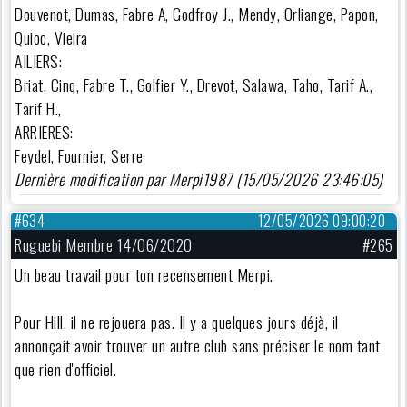
Douvenot, Dumas, Fabre A, Godfroy J., Mendy, Orliange, Papon,
Quioc, Vieira
AILIERS:
Briat, Cinq, Fabre T., Golfier Y., Drevot, Salawa, Taho, Tarif A.,
Tarif H.,
ARRIERES:
Feydel, Fournier, Serre
Dernière modification par Merpi1987 (15/05/2026 23:46:05)
#634
12/05/2026 09:00:20
Ruguebi Membre 14/06/2020
#265
Un beau travail pour ton recensement Merpi.
Pour Hill, il ne rejouera pas. Il y a quelques jours déjà, il
annonçait avoir trouver un autre club sans préciser le nom tant
que rien d'officiel.