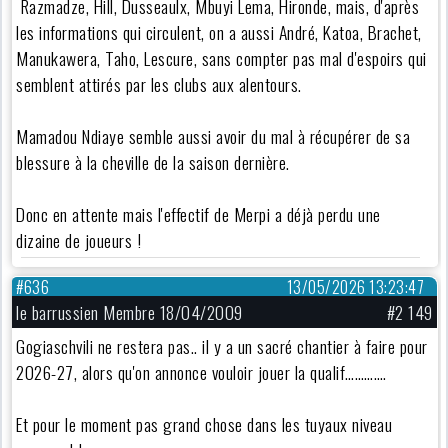
Razmadze, Hill, Dusseaulx,
Mbuyi Lema, Hironde,
mais, d'après
les informations qui circulent, on a aussi André, Katoa, Brachet,
Manukawera, Taho, Lescure, sans compter pas mal d'espoirs qui
semblent attirés par les clubs aux alentours.
Mamadou Ndiaye semble aussi avoir du mal à récupérer de sa
blessure à la cheville de la saison dernière.
Donc en attente mais l'effectif de Merpi a déjà perdu une
dizaine de joueurs !
#636
13/05/2026 13:23:47
le barrussien Membre 18/04/2009
#2 149
Gogiaschvili ne restera pas.. il y a un sacré chantier à faire pour
2026-27, alors qu'on annonce vouloir jouer la qualif………….
Et pour le moment pas grand chose dans les tuyaux niveau