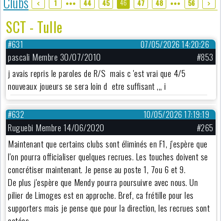
Clubs
46
1
44
45
47
48
56
●●●
●●●
SCT - Tulle
#631
07/05/2026 14:20:26
pascali Membre 30/07/2010
#853
j avais repris le paroles de R/S mais c 'est vrai que 4/5
nouveaux joueurs se sera loin d etre suffisant ,,, i
#632
10/05/2026 17:19:19
Ruguebi Membre 14/06/2020
#265
Maintenant que certains clubs sont éliminés en F1, j'espère que
l'on pourra officialiser quelques recrues. Les touches doivent se
concrétiser maintenant. Je pense au poste 1, 7ou 6 et 9.
De plus j'espère que Mendy pourra poursuivre avec nous. Un
pilier de Limoges est en approche. Bref, ca frétille pour les
supporters mais je pense que pour la direction, les recrues sont
actées.