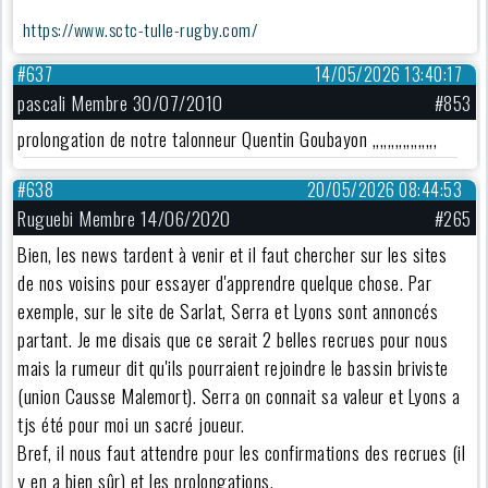
https://www.sctc-tulle-rugby.com/
#637
14/05/2026 13:40:17
pascali Membre 30/07/2010
#853
prolongation de notre talonneur Quentin Goubayon ,,,,,,,,,,,,,,,,,
#638
20/05/2026 08:44:53
Ruguebi Membre 14/06/2020
#265
Bien, les news tardent à venir et il faut chercher sur les sites
de nos voisins pour essayer d'apprendre quelque chose. Par
exemple, sur le site de Sarlat, Serra et Lyons sont annoncés
partant. Je me disais que ce serait 2 belles recrues pour nous
mais la rumeur dit qu'ils pourraient rejoindre le bassin briviste
(union Causse Malemort). Serra on connait sa valeur et Lyons a
tjs été pour moi un sacré joueur.
Bref, il nous faut attendre pour les confirmations des recrues (il
y en a bien sûr) et les prolongations.