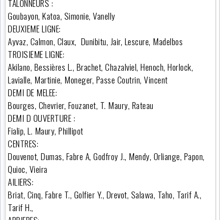
TALONNEURS :
Goubayon, Katoa, Simonie, Vanelly
DEUXIEME LIGNE:
Ayvaz, Calmon, Claux, Dunibitu, Jair, Lescure, Madelbos
TROISIEME LIGNE:
Akilano, Bessières L., Brachet, Chazalviel, Henoch, Horlock,
Lavialle, Martinie, Moneger, Passe Coutrin, Vincent
DEMI DE MELEE:
Bourges, Chevrier, Fouzanet, T. Maury, Rateau
DEMI D OUVERTURE :
Fialip, L. Maury, Phillipot
CENTRES:
Douvenot, Dumas, Fabre A, Godfroy J., Mendy, Orliange, Papon,
Quioc, Vieira
AILIERS:
Briat, Cinq, Fabre T., Golfier Y., Drevot, Salawa, Taho, Tarif A.,
Tarif H.,