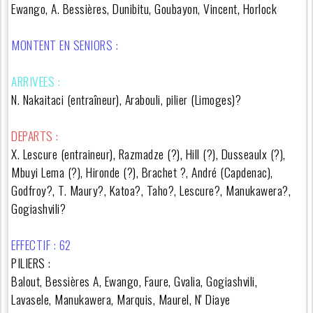
Ewango, A. Bessières, Dunibitu, Goubayon, Vincent, Horlock
MONTENT EN SENIORS :
ARRIVEES :
N. Nakaitaci (entraîneur), Arabouli, pilier (Limoges)?
DEPARTS :
X. Lescure (entraineur), Razmadze (?), Hill (?),
Dusseaulx (?),
Mbuyi Lema (?), Hironde (?), Brachet ?, André (Capdenac),
Godfroy?, T. Maury?, Katoa?, Taho?, Lescure?, Manukawera?,
Gogiashvili?
EFFECTIF : 62
PILIERS :
Balout, Bessières A, Ewango, Faure, Gvalia, Gogiashvili,
Lavasele, Manukawera, Marquis, Maurel, N' Diaye