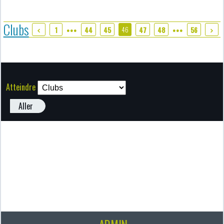
Clubs
46
1
44
45
47
48
56
●●●
●●●
Atteindre
Aller