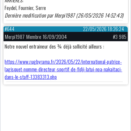
ARRIERES:
Feydel, Fournier, Serre
Dernière modification par Merpi1987 (26/05/2026 14:52:43)
#644
22/05/2026 18:26:24
Merpi1987 Membre 16/09/2004
#3 985
Notre nouvel entraineur des ¾ déjà sollicité ailleurs :
https://www.rugbyrama.fr/2026/05/22/international-patrice-
lagisquet-nomme-directeur-sportif-de-fidji-latui-noa-nakaitaci-
dans-le-staff-13383313.php