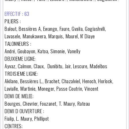
EFFECTIF : 63
PILIERS :
Balout, Bessières A, Ewango, Faure, Gvalia, Gogiashvili,
Lavasele, Manukawera, Marquis, Maurel, N' Diaye
TALONNEURS :
André, Goubayon, Katoa, Simonie, Vanelly
DEUXIEME LIGNE:
Ayvaz, Calmon, Claux, Dunibitu, Jair, Lescure, Madelbos
TROISIEME LIGNE:
Akilano, Bessières L., Brachet, Chazalviel, Henoch, Horlock,
Lavialle, Martinie, Moneger, Passe Coutrin, Vincent
DEMI DE MELEE:
Bourges, Chevrier, Fouzanet, T. Maury, Rateau
DEMI D OUVERTURE :
Fialip, L. Maury, Phillipot
CENTRES: