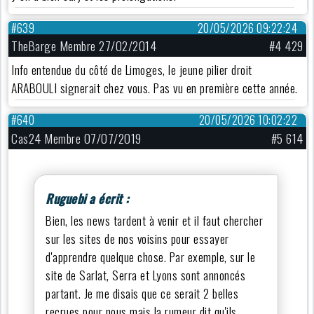
#639
20/05/2026 09:22:24
TheBarge Membre 27/02/2014
#4 429
Info entendue du côté de Limoges, le jeune pilier droit
ARABOULI signerait chez vous. Pas vu en première cette année.
#640
20/05/2026 10:02:22
Cas24 Membre 07/07/2019
#5 614
Ruguebi a écrit :
Bien, les news tardent à venir et il faut chercher
sur les sites de nos voisins pour essayer
d'apprendre quelque chose. Par exemple, sur le
site de Sarlat, Serra et Lyons sont annoncés
partant. Je me disais que ce serait 2 belles
recrues pour nous mais la rumeur dit qu'ils