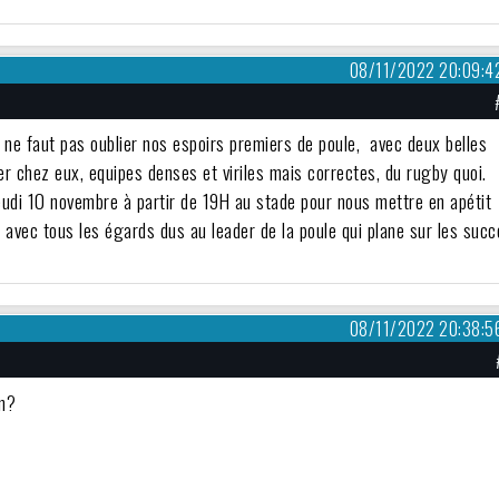
08/11/2022 20:09:4
il ne faut pas oublier nos espoirs premiers de poule, avec deux belles
ner chez eux, equipes denses et viriles mais correctes, du rugby quoi.
eudi 10 novembre à partir de 19H au stade pour nous mettre en apétit
 avec tous les égards dus au leader de la poule qui plane sur les suc
08/11/2022 20:38:5
an?