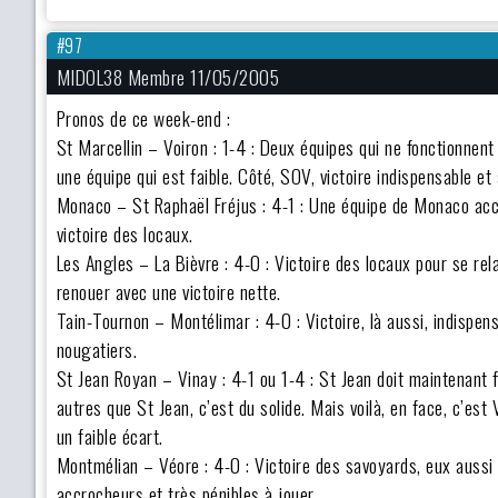
#97
MIDOL38 Membre 11/05/2005
Pronos de ce week-end :
St Marcellin – Voiron : 1-4 : Deux équipes qui ne fonctionnent
une équipe qui est faible. Côté, SOV, victoire indispensable e
Monaco – St Raphaël Fréjus : 4-1 : Une équipe de Monaco accr
victoire des locaux.
Les Angles – La Bièvre : 4-0 : Victoire des locaux pour se rel
renouer avec une victoire nette.
Tain-Tournon – Montélimar : 4-0 : Victoire, là aussi, indispen
nougatiers.
St Jean Royan – Vinay : 4-1 ou 1-4 : St Jean doit maintenant 
autres que St Jean, c’est du solide. Mais voilà, en face, c’es
un faible écart.
Montmélian – Véore : 4-0 : Victoire des savoyards, eux aussi 
accrocheurs et très pénibles à jouer.