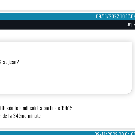
09/11/2022 10:17:0
#1 
 à st jean?
fusée le lundi soirt à partir de 19h15:
ur de la 34ème minute
09/11/2022 20:04:0