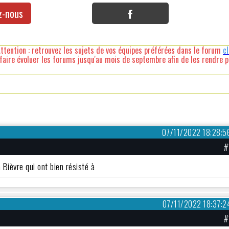
z-nous
ttention : retrouvez les sujets de vos équipes préférées dans le forum
c
faire évoluer les forums jusqu'au mois de septembre afin de les rendre pl
07/11/2022 18:28:5
#
Bièvre qui ont bien résisté à
07/11/2022 18:37:2
#