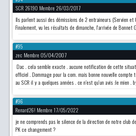
SCR 26190 Membre 26/03/2017
Ils parlent aussi des démissions de 2 entraineurs (Servien et 
Finalement, vu les résultats de dimanche, l'arrivée de Bonnet Gro
#95
zec Membre 05/04/2007
Dac . cela semble exacte . aucune notification de cette situ
officiel . Dommage pour la com. mais bonne nouvelle compte t
au SCR il y a quelques années . ce n'est qu'un avis :le mien . b
#96
Renard26! Membre 17/05/2022
je ne comprends pas le silence de la direction de notre club d
PK ce changement ?