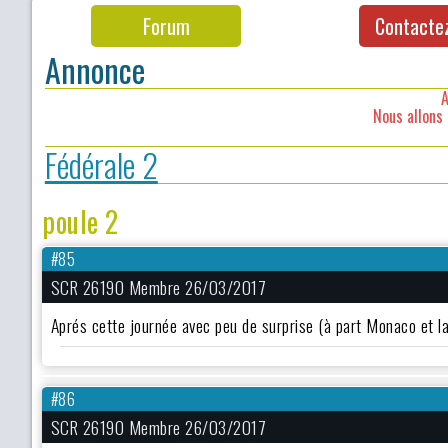
Forum
Contacte
Annonce
A
Nous allons 
Fédérale 2
poule 2
#85
SCR 26190 Membre 26/03/2017
Aprés cette journée avec peu de surprise (à part Monaco et la 
#86
SCR 26190 Membre 26/03/2017