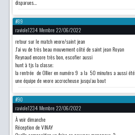
disparues...
#89
raviole1234 Membre 22/06/2022
retour sur le match veore/saint jean
J'ai vu de très beau mouvement côté de saint jean Royan
Reynaud encore très bon, escofier aussi
hunt à tjs la classe;
la rentrée de Ollier en numéro 9 a la 50 minutes a aussi été 
une équipe de veore accrocheuse jusqu'au bout
#90
raviole1234 Membre 22/06/2022
À voir dimanche
Réception de VINAY
Quelle composition va faire ce nouveau manageur .?