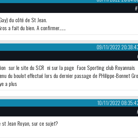
#
Gay) du côté de St Jean.
s a fait du bien. A confirmer......
09/11/2022 20:38:4
ation sur le site du SCR ni sur la page Face Sporting club Royannais
enu du boulot effectué lors du dernier passage de PHilippe-Bonnet Gr
ye a plus
10/11/2022 08:35:4
e st Jean Royan, sur ce sujet?