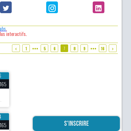
lubs
.
us interactifs.
7
1
5
6
8
9
16
●●●
●●●
6
165
4
S'inscrire
165