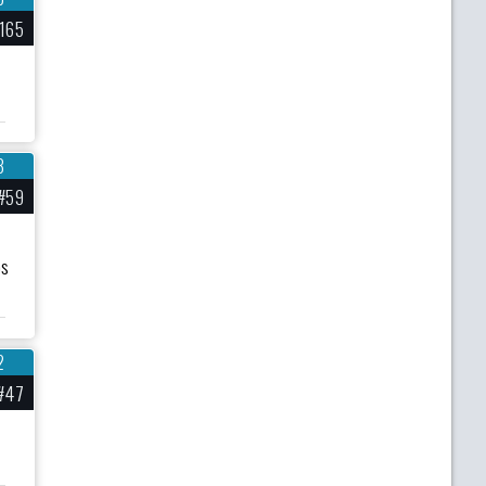
165
3
#59
os
2
#47