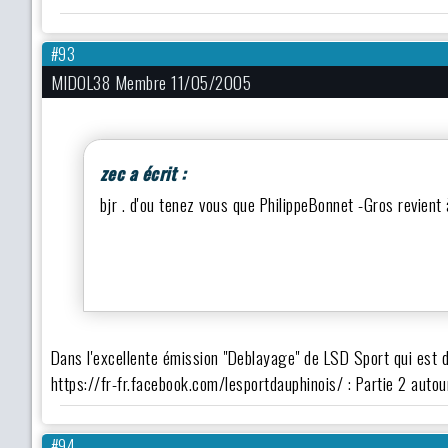
#93
MIDOL38 Membre 11/05/2005
zec a écrit :
bjr . d'ou tenez vous que PhilippeBonnet -Gros revient
Dans l'excellente émission "Deblayage" de LSD Sport qui est dif
https://fr-fr.facebook.com/lesportdauphinois/ : Partie 2 auto
#94