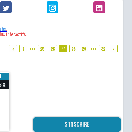
lubs
.
us interactifs.
27
1
25
26
28
29
32
●●●
●●●
1
#88
S'inscrire