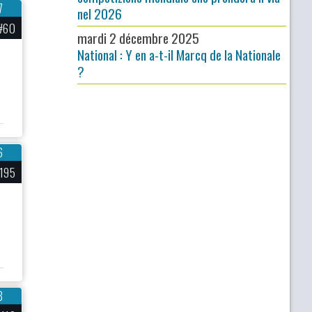
7
nel 2026
#60
mardi 2 décembre 2025
National : Y en a-t-il Marcq de la Nationale
?
6
195
8