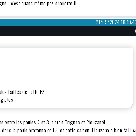
gogne… c'est quand même pas chouette !!
21/05/2024 18:19:4
plus faibles de cette F2
agistes
ce entre les poules 7 et 8: c'était Trignac et Plouzané!
dans la poule bretonne de F3, et cette saison, Plouzané a bien failli s