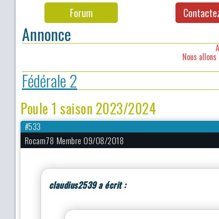
Forum
Contacte
Annonce
A
Nous allons 
Fédérale 2
Poule 1 saison 2023/2024
#533
Rocam78 Membre 09/08/2018
claudius2539 a écrit :