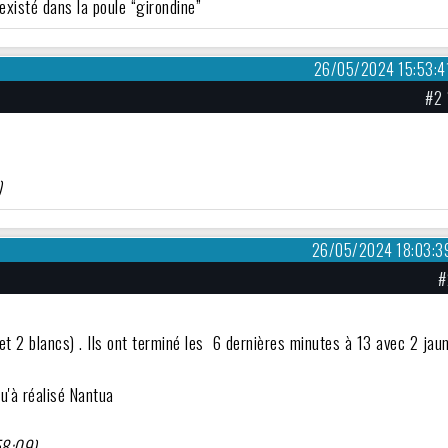
existé dans la poule “girondine”
26/05/2024 15:53:4
#2 
)
26/05/2024 18:03:3
#
t 2 blancs) . Ils ont terminé les 6 dernières minutes à 13 avec 2 jau
u'à réalisé Nantua
58:09)