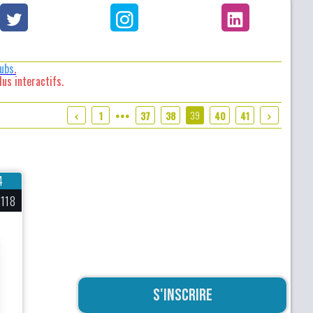
lubs
.
us interactifs.
39
1
37
38
40
41
●●●
4
118
S'inscrire