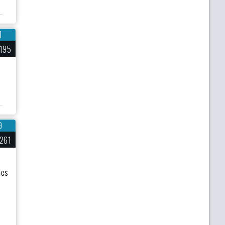
1
195
9
261
nes