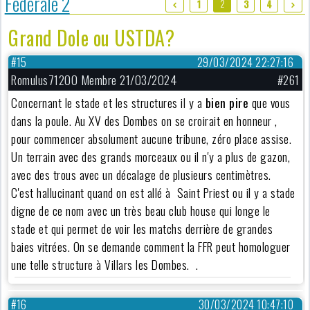
Fédérale 2
2
1
3
4
Grand Dole ou USTDA?
#15
29/03/2024 22:27:16
Romulus71200 Membre 21/03/2024
#261
Concernant le stade et les structures il y a
bien pire
que vous
dans la poule. Au XV des Dombes on se croirait en honneur ,
pour commencer absolument aucune tribune, zéro place assise.
Un terrain avec des grands morceaux ou il n'y a plus de gazon,
avec des trous avec un décalage de plusieurs centimètres.
C'est hallucinant quand on est allé à Saint Priest ou il y a stade
digne de ce nom avec un très beau club house qui longe le
stade et qui permet de voir les matchs derrière de grandes
baies vitrées. On se demande comment la FFR peut homologuer
une telle structure à Villars les Dombes. .
#16
30/03/2024 10:47:10