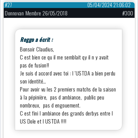
#27
05/04/2024 21:06:02
Donnovan Membre 26/05/2018
#300
Reggo a écrit :
Bonsoir Claudius,
C est bien ce qu il me semblait qy il n y avait
pas de fusion!!
Je suis d accord avec toi : l 'USTDA a bien perdu
son identité…
Pour avoir vu les 2 premiers matchs de la saison
à la pépinière, pas d ambiance, public peu
nombreux, pas d engouement.
C est fini l ambiance des grands derbys entre l
US Dole et l USTDA !!!!