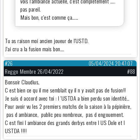
vois l'ambiance actuelle, c'est complétement …..
pas pareil.
Mais bon, c'est comme ça……
Tu as raison moi ancien joueur de l'USTD.
J'ai cru a la fusion mais bon….
#26
05/04/2024 20:47:07
Reggo Membre 26/04/2022
#88
Bonsoir Claudius,
C est bien ce qu il me semblait qy il n y avait pas de fusion!!
Je suis d accord avec toi : l 'USTDA a bien perdu son identité…
Pour avoir vu les 2 premiers matchs de la saison à la pépinière,
pas d ambiance, public peu nombreux, pas d engouement.
C est fini l ambiance des grands derbys entre l US Dole et l
USTDA !!!!