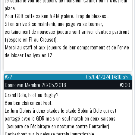
Je souhaite voir les joueurs de monsieur Catinot en F1 c'est leur
place.
Pour GDR cette saison à été galère. Trop de blessés .
Si on arrive à se maintenir, une page va se tourner,
certainement de nouveaux joueurs vont arriver d'autres partiront
(j'espère en F1 au Creusot).
Merci au staff et aux joueurs de leur comportement et de l'envie
de laisser Les lynx en F2.
#22
05/04/2024 14:10:55
Donnovan Membre 26/05/2018
#300
Grand Dole, Foot ou Rugby?
Bon ben clairement Foot.
Le Jura Dolois à deux stades le stade Bobin à Dole qui est
partagé avec le GDR mais un seul match en deux saisons
(coupure de l'éclairage en nocturne contre Pontarlier)
Désherbant sur la pelouse terrain impraticable.