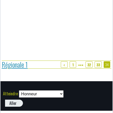
Régionale 1
34
1
32
33
●●●
Atteindre
Aller