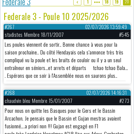
Fédérale 3
20
1
18
19
●●●
Federale 3 - Poule 10 2025/2026
#267
02/07/2026 13:59:49
stadistes Membre 18/11/2007
#545
Les poules viennent de sortir.. Bonne chance à vous pour la
saison prochaine.. Du côté Hendayais cela s'annonce très très
compliqué vu la poule et les bruits de couloir ou il y a un seul
entraîneur en séniors…et arrets et départs tchao tchao Bala…
. Espérons que ce soir à l'Assemblée nous en saurons plus..
#268
02/07/2026 14:16:31
chaudvin bleu Membre 15/01/2007
#273
Pour nous on quitte les Basques pour le Gers et le Bassin
Arcachon. Je pensais que le Bassin et Gujan mestras avaient
fusionné….a priori non !!! Gujan est engagé en F1
poule très Landaise Hagetmau,ACLR,Aire sur Adour, Capbreton,