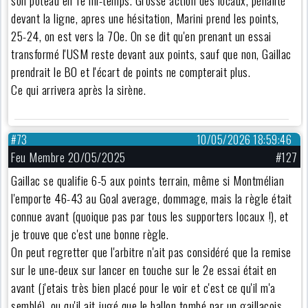
devant la ligne, apres une hésitation, Marini prend les points,
25-24, on est vers la 70e. On se dit qu'en prenant un essai
transformé l'USM reste devant aux points, sauf que non, Gaillac
prendrait le BO et l'écart de points ne compterait plus.
Ce qui arrivera après la sirène.
#73
10/05/2026 18:59:46
Feu Membre 20/05/2025
#127
Gaillac se qualifie 6-5 aux points terrain, même si Montmélian
l'emporte 46-43 au Goal average, dommage, mais la règle était
connue avant (quoique pas par tous les supporters locaux !), et
je trouve que c'est une bonne règle.
On peut regretter que l'arbitre n'ait pas considéré que la remise
sur le une-deux sur lancer en touche sur le 2e essai était en
avant (j'etais très bien placé pour le voir et c'est ce qu'il m'a
semblé), ou qu'il ait jugé que le ballon tombé par un gaillacois