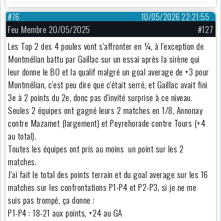
#76
10/05/2026 22:21:55
Feu Membre 20/05/2025
#127
Les Top 2 des 4 poules vont s'affronter en ¼, à l'exception de
Montmélian battu par Gaillac sur un essai après la sirène qui
leur donne le BO et la qualif malgré un goal average de +3 pour
Montmélian, c'est peu dire que c'était serré, et Gaillac avait fini
3e à 2 points du 2e, donc pas d'invité surprise à ce niveau.
Seules 2 équipes ont gagné leurs 2 matches en 1/8, Annonay
contre Mazamet (largement) et Peyrehorade contre Tours (+4
au total).
Toutes les équipes ont pris au moins un point sur les 2
matches.
J'ai fait le total des points terrain et du goal average sur les 16
matches sur les confrontations P1-P4 et P2-P3, si je ne me
suis pas trompé, ça donne :
P1-P4 : 18-21 aux points, +24 au GA