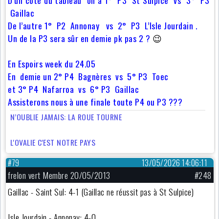
Gaillac
De l’autre 1° P2 Annonay vs 2° P3 L’Isle Jourdain .
Un de la P3 sera sûr en demie pk pas 2 ?
😉
En Espoirs week du 24.05
En demie un 2° P4 Bagnères vs 5° P3 Toec
et 3° P4 Nafarroa vs 6° P3 Gaillac
Assisterons nous à une finale toute P4 ou P3 ???
N’OUBLIE JAMAIS: LA ROUE TOURNE
L'OVALIE C'EST NOTRE PAYS
#79
13/05/2026 14:06:11
frelon vert Membre 20/05/2013
#248
Gaillac - Saint Sul: 4-1 (Gaillac ne réussit pas à St Sulpice)
Isle Jourdain - Annonay: 4-0