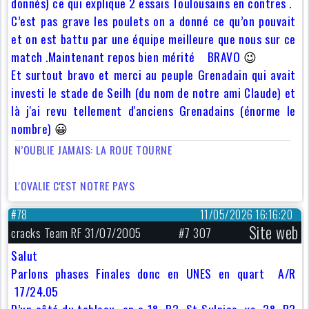
donnés) ce qui explique 2 essais Toulousains en contres .
C’est pas grave les poulets on a donné ce qu’on pouvait
et on est battu par une équipe meilleure que nous sur ce
match .Maintenant repos bien mérité BRAVO
😉
Et surtout bravo et merci au peuple Grenadain qui avait
investi le stade de Seilh (du nom de notre ami Claude) et
là j'ai revu tellement d'anciens Grenadains (énorme le
nombre)
😀
N’OUBLIE JAMAIS: LA ROUE TOURNE
L'OVALIE C'EST NOTRE PAYS
#78
11/05/2026 16:16:20
Site web
cracks Team RF 31/07/2005
#7 307
Salut
Parlons phases Finales donc en UNES en quart A/R
17/24.05
D’un côté du tableau on a 1° P3 St Sulpice vs 3° P3