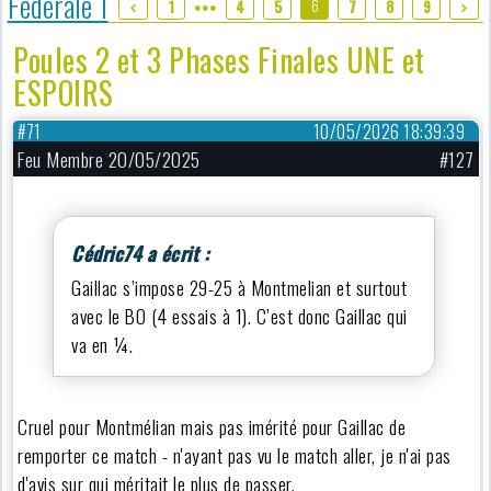
Fédérale 1
6
1
4
5
7
8
9
●●●
Poules 2 et 3 Phases Finales UNE et
ESPOIRS
#71
10/05/2026 18:39:39
Feu Membre 20/05/2025
#127
Cédric74 a écrit :
Gaillac s’impose 29-25 à Montmelian et surtout
avec le BO (4 essais à 1). C’est donc Gaillac qui
va en ¼.
Cruel pour Montmélian mais pas imérité pour Gaillac de
remporter ce match - n'ayant pas vu le match aller, je n'ai pas
d'avis sur qui méritait le plus de passer.