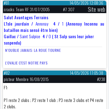
#81
14/05/2026 12:08:36
Site web
cracks Team RF 31/07/2005
#7 307
Salut Avantages Terrains
L’Isle jourdain /
Annonay
4 /
1
(Annonay Inconnu au
bataillon mais sensé être bien)
Gaillac /
Saint Sulpice
4 /
0
( St Sulp sans leur joker
suspendu)
N’OUBLIE JAMAIS: LA ROUE TOURNE
L'OVALIE C'EST NOTRE PAYS
#82
14/05/2026 17:05:38
pisteur Membre 16/08/2015
#238
F1:
P1 reste 2 clubs ; P2 reste 1 club ; P3 reste 3 clubs et P4 reste
2 clubs.