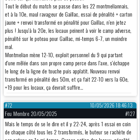
Tout le début du match se passe dans les 22 montmeliannais,
et à la 10e, maul ravageur de Gaillac, essai de pénalité + carton
jaune + renvoi transformé en pénalité pour Gaillac, n'en jetez
plus ! Jusqu'à la 20e, les locaux peinent à voir le camp adverse,
pénalité sur le poteau pour Gaillac, mi-temps 6-7, un moindre
mal.
Montmelian mène 12-10, exploit personnel du 9 qui partant
d'une mêlée dans son propre camp perce dans l'axe, s'échappe
le long de la ligne de touche puis applatit. Nouveau renvoi
transformé en pénalité des 50m, et ça fait 22-10 vers la 60e,
+19 pour les locaux, ça devrait suffire…
#72
10/05/2026 18:46:13
Feu Membre 20/05/2025
#127
Mais le temps de se le dire et il y 22-24, après 1 essai en coin
de chaque côté tous les 2 transformés, le buteur se rachète de
son poteau en 1e mi-temps. Grosse action des locaux, pénalité