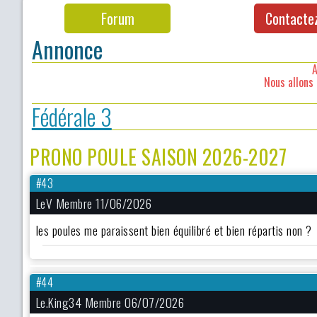
Forum
Contacte
Annonce
A
Nous allons 
Fédérale 3
PRONO POULE SAISON 2026-2027
#43
LeV Membre 11/06/2026
les poules me paraissent bien équilibré et bien répartis non ?
#44
Le.King34 Membre 06/07/2026