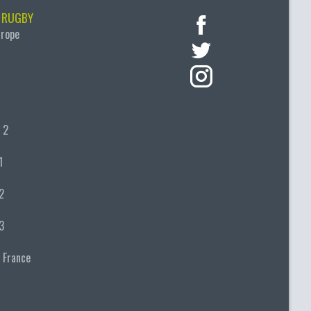
 RUGBY
urope
 2
1
2
3
 France