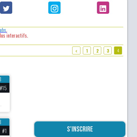
lubs
.
us interactifs.
4
1
2
3
8
#15
8
S'inscrire
#1