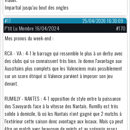
Impartial jusqu'au bout des ongles
#17
25/04/2026 16:30:09
P'tit Lu Membre 16/04/2024
#170
Mes pronos du week-end :
RCA - VA : 4-1 le barrage qui ressemble le plus à un derby avec
des clubs qui se connaissent très bien. Je donne l'avantage aux
Auscitains plus complets que les Valenciens mais possiblement
sur un score étriqué si Valence parvient à imposer son jeu
devant.
RUMILLY - NANTES : 4-1 opposition de style entre la puissance
des Savoyards face à la vitesse des Nantais. Rumilly est très
solide à domicile, là où les Nantais n'ont gagné que 2 matchs à
l'extérieur cette saison donc avantage aux locaux. Mais ça peut
être un match avec beaucoup de points et au scénario assez