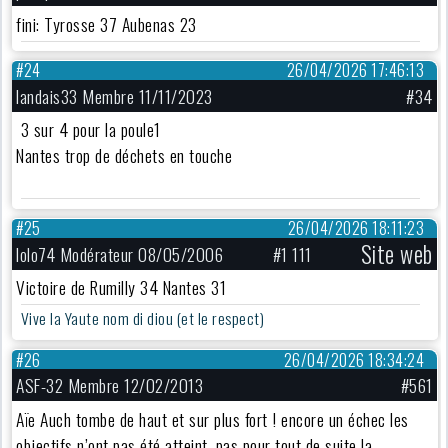
fini: Tyrosse 37 Aubenas 23
#24
26/04/2026 17:46:13
landais33 Membre 11/11/2023
#34
3 sur 4 pour la poule1
Nantes trop de déchets en touche
#25
26/04/2026 18:11:23
Site web
lolo74 Modérateur 08/05/2006
#1 111
Victoire de Rumilly 34 Nantes 31
Vive la Yaute nom di diou (et le respect)
#26
26/04/2026 18:34:24
ASF-32 Membre 12/02/2013
#561
Aïe Auch tombe de haut et sur plus fort ! encore un échec les
objectifs n’ont pas été atteint. pas pour tout de suite la