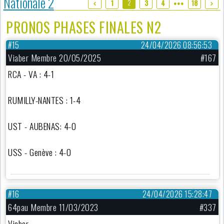
Nationale 2
2
1
3
4
18
●●●
PRONOS PHASES FINALES N2
#15
24/04/2026 08:56:53
Viaber Membre 20/05/2025
#167
RCA - VA : 4-1
RUMILLY-NANTES : 1-4
UST - AUBENAS: 4-0
USS - Genève : 4-0
#16
24/04/2026 15:28:47
64pau Membre 11/03/2023
#337
Viaber.