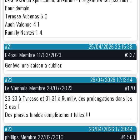
Pour demain
Tyrosse Aubenas 5 0
Auch Valence 4 1
Rumilly Nantes 1 4
#21
25/04/2026 23:15:38
64pau Membre 11/03/2023
#337
Genève: une saison a oublier.
#22
26/04/2026 17:13:14
Le Viennois Membre 29/07/2023
#170
23-23 à Tyrosse et 31-31 à Rumilly, des prolongations dans les
2 cas !
Des phases finales complètement folles !!!
#23
26/04/2026 17:39:44
phillips Membre 22/02/2010
#1 563