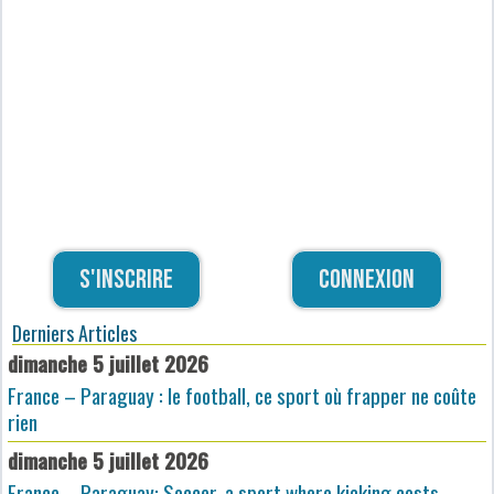
S'inscrire
Connexion
Derniers Articles
dimanche 5 juillet 2026
France – Paraguay : le football, ce sport où frapper ne coûte
rien
dimanche 5 juillet 2026
France – Paraguay: Soccer, a sport where kicking costs