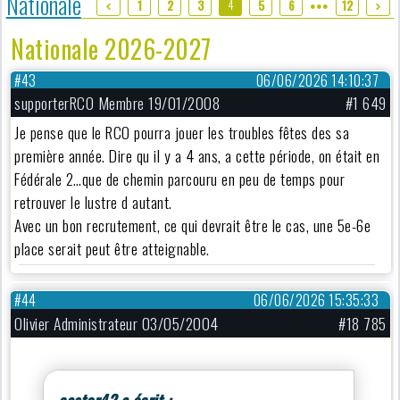
Nationale
4
1
2
3
5
6
12
●●●
Nationale 2026-2027
#43
06/06/2026 14:10:37
supporterRCO Membre 19/01/2008
#1 649
Je pense que le RCO pourra jouer les troubles fêtes des sa
première année. Dire qu il y a 4 ans, a cette période, on était en
Fédérale 2…que de chemin parcouru en peu de temps pour
retrouver le lustre d autant.
Avec un bon recrutement, ce qui devrait être le cas, une 5e-6e
place serait peut être atteignable.
#44
06/06/2026 15:35:33
Olivier Administrateur 03/05/2004
#18 785
castor42 a écrit :