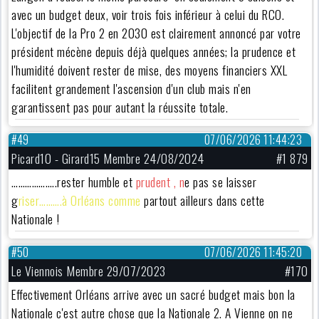
avec un budget deux, voir trois fois inférieur à celui du RCO.
L'objectif de la Pro 2 en 2030 est clairement annoncé par votre
président mécène depuis déjà quelques années; la prudence et
l'humidité doivent rester de mise, des moyens financiers XXL
facilitent grandement l'ascension d'un club mais n'en
garantissent pas pour autant la réussite totale.
#49
07/06/2026 11:44:23
Picard10 - Girard15 Membre 24/08/2024
#1 879
………………..rester humble et
prudent , n
e pas se laisser
g
riser……….à Orléans comme
partout ailleurs dans cette
Nationale !
#50
07/06/2026 11:45:20
Le Viennois Membre 29/07/2023
#170
Effectivement Orléans arrive avec un sacré budget mais bon la
Nationale c'est autre chose que la Nationale 2. A Vienne on ne