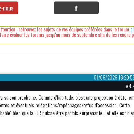
z-nous
ttention : retrouvez les sujets de vos équipes préférées dans le forum
c
faire évoluer les forums jusqu'au mois de septembre afin de les rendre pl
01/06/2026 16:20:5
#4 
 la saison prochaine. Comme d'habitude, c'est une projection à date, en
entes et éventuels relégations/repêchages/refus d'accession. Cette
obable" bien que la FFR puisse être parfois surprenante… et elle est bie