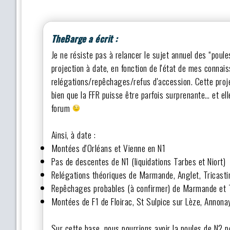
TheBarge a écrit :
Je ne résiste pas à relancer le sujet annuel des “poul
projection à date, en fonction de l'état de mes conna
relégations/repêchages/refus d'accession. Cette projec
bien que la FFR puisse être parfois surprenante… et ell
forum
Ainsi, à date :
Montées d'Orléans et Vienne en N1
Pas de descentes de N1 (liquidations Tarbes et Niort)
Relégations théoriques de Marmande, Anglet, Tricast
Repêchages probables (à confirmer) de Marmande et T
Montées de F1 de Floirac, St Sulpice sur Lèze, Annona
Sur cette base, nous pourrions avoir la poules de N2 