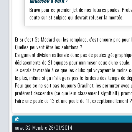
nantes80 a écrit :
Bravo pour ce premier jet de nos futures poules. Prob
doute sur st sulpice qui devrait refuser la montée.
Et si c'est St-Médard qui les remplace, c'est encore pire pour
Quelles peuvent être les solutions ?
L'argument division nationale donc pas de poules géographiqu
déplacements de 21 équipes pour minimiser ceux d'une seule.
Je serais favorable à ce que les clubs qui voyagent le moins 
le plus, même si ça n'allegera pas le fardeau des temps de d
Pour que ce ne soit pas toujours Graulhet, les permuter avec
préfèrent descendre (ce que leur classement signifiait), promou
Faire une poule de 13 et une poule de 11, exceptionnellement 
#5
auwel32 Membre 26/01/2014