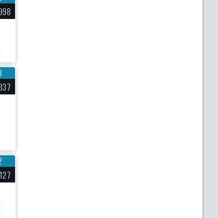
998
8
337
2
127