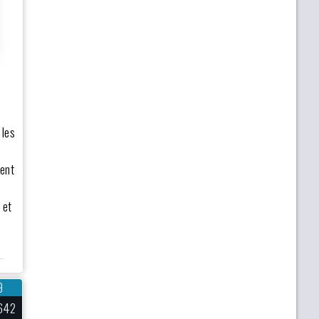
 les
gent
 et
9
642