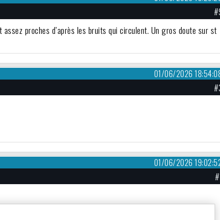
#
 assez proches d’après les bruits qui circulent. Un gros doute sur st
01/06/2026 18:54:0
#
01/06/2026 19:02:5
#