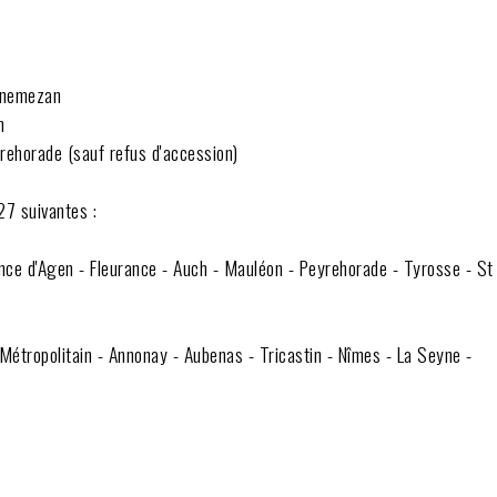
annemezan
n
rehorade (sauf refus d'accession)
27 suivantes :
ence d'Agen - Fleurance - Auch - Mauléon - Peyrehorade - Tyrosse - St
étropolitain - Annonay - Aubenas - Tricastin - Nîmes - La Seyne -