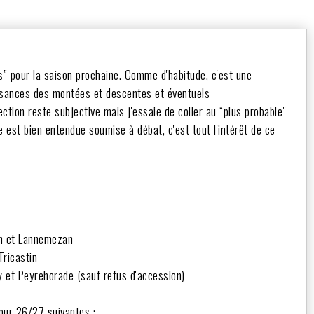
es” pour la saison prochaine. Comme d'habitude, c'est une
issances des montées et descentes et éventuels
tion reste subjective mais j'essaie de coller au “plus probable"
e est bien entendue soumise à débat, c'est tout l'intérêt de ce
in et Lannemezan
ricastin
y et Peyrehorade (sauf refus d'accession)
pour 26/27 suivantes :