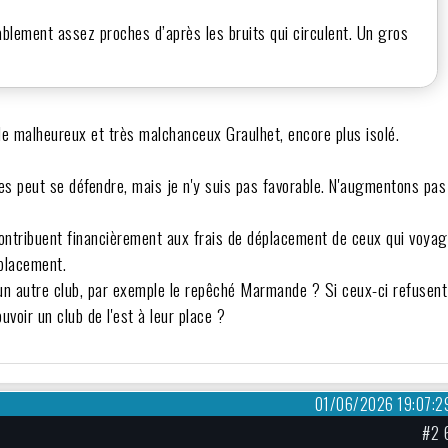
ablement assez proches d’après les bruits qui circulent. Un gros
 le malheureux et très malchanceux Graulhet, encore plus isolé.
es peut se défendre, mais je n'y suis pas favorable. N'augmentons pas
contribuent financièrement aux frais de déplacement de ceux qui voya
éplacement.
 un autre club, par exemple le repêché Marmande ? Si ceux-ci refusent
voir un club de l'est à leur place ?
?
01/06/2026 19:07:2
#2 