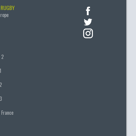
 RUGBY
urope
 2
1
2
3
 France