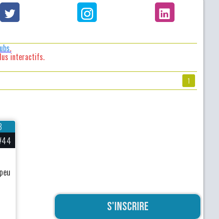
lubs
.
us interactifs.
1
3
#44
 peu
S'inscrire