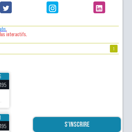
lubs
.
us interactifs.
1
6
195
1
S'inscrire
195