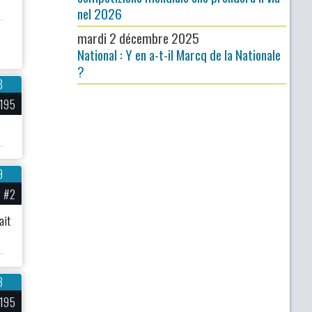
nel 2026
mardi 2 décembre 2025
National : Y en a-t-il Marcq de la Nationale
?
8
195
9
#2
ait
3
195