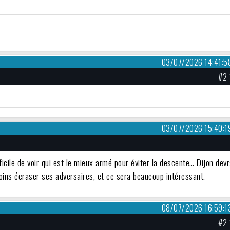
03/07/2026 14:41:5
#2 
03/07/2026 15:40:1
ifficile de voir qui est le mieux armé pour éviter la descente… Dijon devr
oins écraser ses adversaires, et ce sera beaucoup intéressant.
08/07/2026 16:59:1
#2 