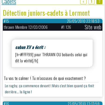
Cadets
2
1
Détection juniors-cadets à Lormont
#15
26/05/2010 22:18:53
Site web
thrawn Membre 12/03/2006
#1 126
caban XV a écrit :
[h=#FFFF99] pour THRAWN OU bobards celui qui
dit la vérité[/h]
Tu vas te calmer ! Tu m'accuses de quoi exactement ?
Le rugby, ça commence devant ! Mais c'est bien quand ça finit
derrière... la ligne !
#16
27/05/2010 13:13:59