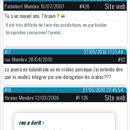
Site web
Patimbert Membre 16/07/2007
#428
Tu a un nouvel ami, Thrawn ?
Il est très difficile de faire des prédictions, en particulier
lorsqu'elles concernent l'avenir...
#17
27/05/2010 17:27:44
roc Membre 28/04/2010
#82
sa jouera en balandrade ou en crabos parceque j'ai entendu dire
que vs vouliez integrer par une derogation les crabos???
#18
27/05/2010 22:45:54
Site web
thrawn Membre 12/03/2006
#1 126
roc a écrit :