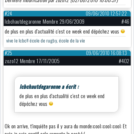
#24
09/06/2010 12:57:22
lcbchautdegaronne Membre 29/06/2009
#46
de plus en plus d'actualité c'est ce week end dépéchez vous
vive le lcbc!! école de rugby, école de la vie
#25
09/06/2010 16:08:13
zozo12 Membre 17/11/2005
#402
lcbchautdegaronne a écrit :
de plus en plus d'actualité c'est ce week end
dépéchez vous
Ok on arrive, t'inquiéte pas il y aura du monde:cool::cool::cool: Et
puis je suis gentil cela remonte le post:(:(