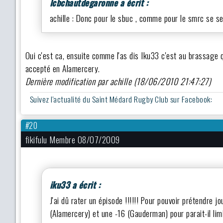
lcbchautdegaronne a écrit :
achille : Donc pour le sbuc , comme pour le smrc se ser
Oui c'est ca, ensuite comme l'as dis Iku33 c'est au brassage qu
accepté en Alamercery.
Dernière modification par achille (18/06/2010 21:47:27)
Suivez l'actualité du Saint Médard Rugby Club sur Facebook:
#20
fikifulu Membre 08/07/2009
iku33 a écrit :
J'ai dû rater un épisode !!!!!! Pour pouvoir prétendre j
(Alamercery) et une -16 (Gauderman) pour parait-il lim