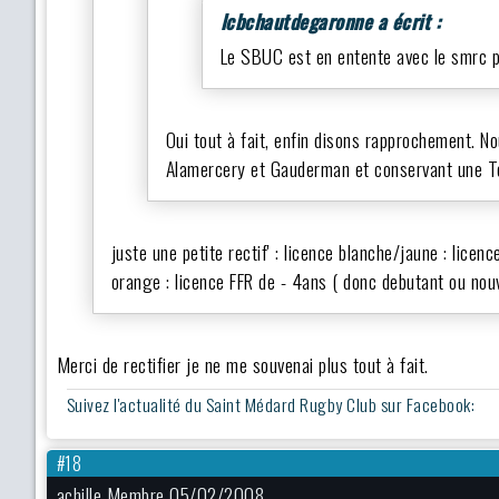
lcbchautdegaronne a écrit :
Le SBUC est en entente avec le smrc p
Oui tout à fait, enfin disons rapprochement. N
Alamercery et Gauderman et conservant une Te
juste une petite rectif' : licence blanche/jaune : lic
orange : licence FFR de - 4ans ( donc debutant ou nou
Merci de rectifier je ne me souvenai plus tout à fait.
Suivez l'actualité du Saint Médard Rugby Club sur Facebook:
#18
achille Membre 05/02/2008