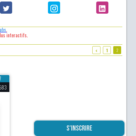
lubs
.
us interactifs.
2
1
7
583
S'inscrire