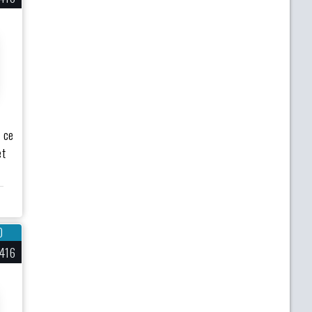
e ce
et
0
416