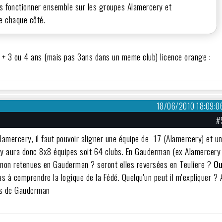
ons fonctionner ensemble sur les groupes Alamercery et
e chaque côté.
 de + 3 ou 4 ans (mais pas 3ans dans un meme club) licence orange :
18/06/2010 18:09:0
#
 Alamercery, il faut pouvoir aligner une équipe de -17 (Alamercery) et u
 Il y aura donc 8x8 équipes soit 64 clubs. En Gauderman (ex Alamercery
es non retenues en Gauderman ? seront elles reversées en Teuliere ?
O
pas à comprendre la logique de la Fédé. Quelqu'un peut il m'expliquer ? 
as de Gauderman