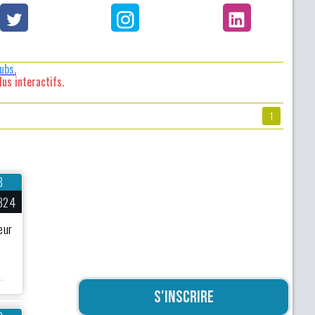
lubs
.
us interactifs.
1
8
324
eur
S'inscrire