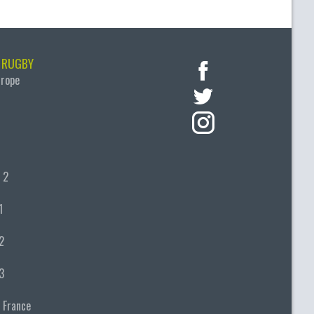
 RUGBY
urope
 2
1
2
3
 France