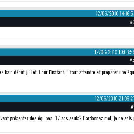
12/06/2010 14:16:5
#
12/06/2010 19:03:5
#
s bain début juillet. Pour l'instant, il faut attendre et préparer une éq
12/06/2010 21:09:2
#
doivent présenter des équipes -17 ans seuls? Pardonnez moi, je ne sais