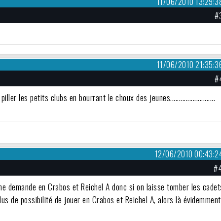
11/06/2010 13:29:3
#
11/06/2010 21:35:3
#
er les petits clubs en bourrant le choux des jeunes..........................
12/06/2010 00:43:2
#
une demande en Crabos et Reichel A donc si on laisse tomber les cadet
us de possibilité de jouer en Crabos et Reichel A, alors là évidemment 