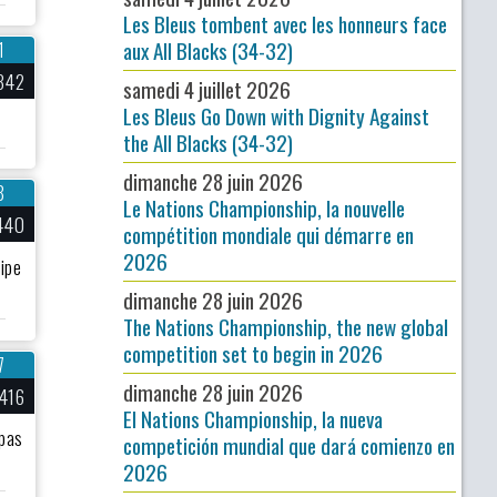
Les Bleus tombent avec les honneurs face
aux All Blacks (34-32)
1
342
samedi 4 juillet 2026
Les Bleus Go Down with Dignity Against
the All Blacks (34-32)
dimanche 28 juin 2026
8
Le Nations Championship, la nouvelle
440
compétition mondiale qui démarre en
2026
uipe
dimanche 28 juin 2026
The Nations Championship, the new global
competition set to begin in 2026
7
dimanche 28 juin 2026
416
El Nations Championship, la nueva
 pas
competición mundial que dará comienzo en
2026