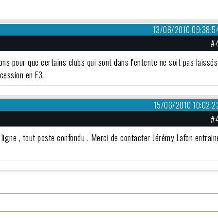
13/06/2010 09:38:5
#
s pour que certains clubs qui sont dans l'entente ne soit pas laissés
ccession en F3.
15/06/2010 10:02:2
#
ligne , tout poste confondu . Merci de contacter Jérémy Lafon entrain