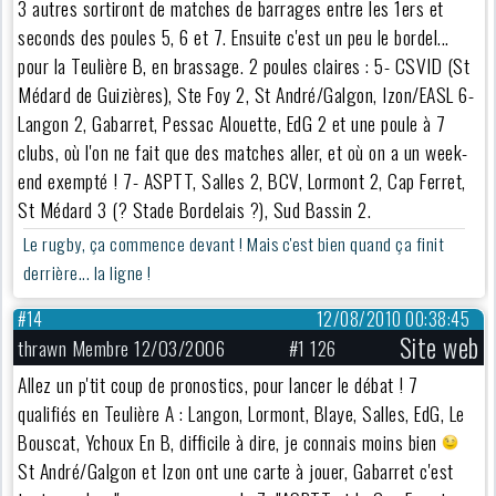
3 autres sortiront de matches de barrages entre les 1ers et
seconds des poules 5, 6 et 7. Ensuite c'est un peu le bordel...
pour la Teulière B, en brassage. 2 poules claires : 5- CSVID (St
Médard de Guizières), Ste Foy 2, St André/Galgon, Izon/EASL 6-
Langon 2, Gabarret, Pessac Alouette, EdG 2 et une poule à 7
clubs, où l'on ne fait que des matches aller, et où on a un week-
end exempté ! 7- ASPTT, Salles 2, BCV, Lormont 2, Cap Ferret,
St Médard 3 (? Stade Bordelais ?), Sud Bassin 2.
Le rugby, ça commence devant ! Mais c'est bien quand ça finit
derrière... la ligne !
#14
12/08/2010 00:38:45
Site web
thrawn Membre 12/03/2006
#1 126
Allez un p'tit coup de pronostics, pour lancer le débat ! 7
qualifiés en Teulière A : Langon, Lormont, Blaye, Salles, EdG, Le
Bouscat, Ychoux En B, difficile à dire, je connais moins bien
St André/Galgon et Izon ont une carte à jouer, Gabarret c'est