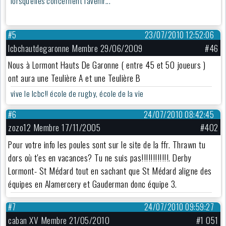
lorsqu'elles concernent l'avenir...
#5
23/07/2010 12:52:06
lcbchautdegaronne Membre 29/06/2009
#46
Nous à Lormont Hauts De Garonne ( entre 45 et 50 joueurs )
ont aura une Teulière A et une Teulière B
vive le lcbc!! école de rugby, école de la vie
#6
24/07/2010 08:42:45
zozo12 Membre 17/11/2005
#402
Pour votre info les poules sont sur le site de la ffr. Thrawn tu
dors où t'es en vacances? Tu ne suis pas!!!!!!!!!!!!. Derby
Lormont- St Médard tout en sachant que St Médard aligne des
équipes en Alamercery et Gauderman donc équipe 3.
#7
24/07/2010 09:59:27
caban XV Membre 21/05/2010
#1 051