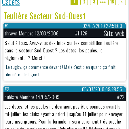
Cadets
1
2
3
15
●●●
Teulière Secteur Sud-Ouest
#1
02/07/2010 22:51:03
Site web
thrawn Membre 12/03/2006
#1 126
Salut à tous. Avez-vous des infos sur les compétition Teulière
dans le secteur Sud-Ouest ? Les dates, les poules, le
règlement... ? Merci !
Le rugby, ça commence devant ! Mais c'est bien quand ça finit
derrière... la ligne !
#2
05/07/2010 09:28:55
cubiste Membre 14/05/2009
#22
Les dates, et les poules ne devriaent pas être connues avant la
mi-juillet, les clubs ayant à priori jusqu'au 11 juillet pour envoyer
leurs inscriptions. Pour la formule, il sera surement trés proche
de celle de la saison passée. Voir site comité Périgord Agenais