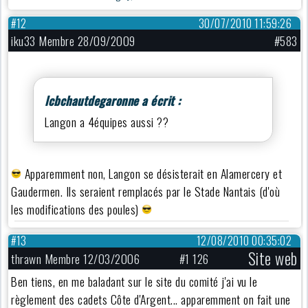
#12
30/07/2010 11:59:26
iku33 Membre 28/09/2009
#583
lcbchautdegaronne a écrit :
Langon a 4équipes aussi ??
Apparemment non, Langon se désisterait en Alamercery et
Gaudermen. Ils seraient remplacés par le Stade Nantais (d'où
les modifications des poules)
#13
12/08/2010 00:35:02
Site web
thrawn Membre 12/03/2006
#1 126
Ben tiens, en me baladant sur le site du comité j'ai vu le
règlement des cadets Côte d'Argent... apparemment on fait une