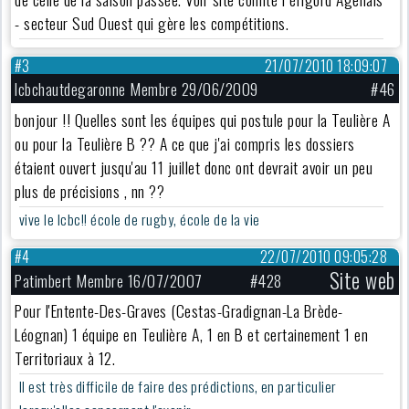
- secteur Sud Ouest qui gère les compétitions.
#3
21/07/2010 18:09:07
lcbchautdegaronne Membre 29/06/2009
#46
bonjour !! Quelles sont les équipes qui postule pour la Teulière A
ou pour la Teulière B ?? A ce que j'ai compris les dossiers
étaient ouvert jusqu'au 11 juillet donc ont devrait avoir un peu
plus de précisions , nn ??
vive le lcbc!! école de rugby, école de la vie
#4
22/07/2010 09:05:28
Site web
Patimbert Membre 16/07/2007
#428
Pour l'Entente-Des-Graves (Cestas-Gradignan-La Brède-
Léognan) 1 équipe en Teulière A, 1 en B et certainement 1 en
Territoriaux à 12.
Il est très difficile de faire des prédictions, en particulier