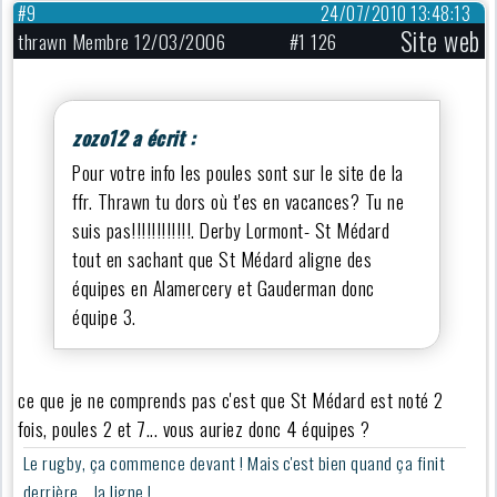
#9
24/07/2010 13:48:13
Site web
thrawn Membre 12/03/2006
#1 126
zozo12 a écrit :
Pour votre info les poules sont sur le site de la
ffr. Thrawn tu dors où t'es en vacances? Tu ne
suis pas!!!!!!!!!!!!. Derby Lormont- St Médard
tout en sachant que St Médard aligne des
équipes en Alamercery et Gauderman donc
équipe 3.
ce que je ne comprends pas c'est que St Médard est noté 2
fois, poules 2 et 7... vous auriez donc 4 équipes ?
Le rugby, ça commence devant ! Mais c'est bien quand ça finit
derrière... la ligne !