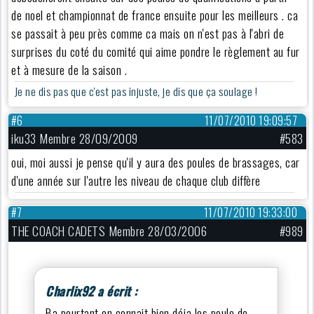
de noel et championnat de france ensuite pour les meilleurs . ca
se passait à peu près comme ca mais on n'est pas à l'abri de
surprises du coté du comité qui aime pondre le règlement au fur
et à mesure de la saison .
Je ne dis pas que c'est pas injuste, je dis que ça soulage !
#6
11/07/2010 19:09:57
iku33 Membre 28/09/2009
#583
oui, moi aussi je pense qu'il y aura des poules de brassages, car
d'une année sur l'autre les niveau de chaque club diffère
#7
11/07/2010 19:33:00
THE COACH CADETS Membre 28/03/2006
#989
Charlix92 a écrit :
Ba pourtant on connait bien déja les poule de