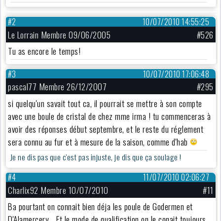
#2
10/07/2010 14:55:25
Le Lorrain Membre 09/06/2005
#526
Tu as encore le temps!
#3
10/07/2010 17:06:48
pascal77 Membre 26/12/2007
#295
si quelqu'un savait tout ca, il pourrait se mettre à son compte
avec une boule de cristal de chez mme irma ! tu commenceras à
avoir des réponses début septembre, et le reste du réglement
sera connu au fur et à mesure de la saison, comme d'hab
Je ne dis pas que c'est pas injuste, je dis que ça soulage !
#4
11/07/2010 02:06:27
Charlix92 Membre 10/07/2010
#11
Ba pourtant on connait bien déja les poule de Godermen et
D'Alamercery... Et le mode de qualification on le conait toujours