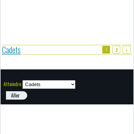
Cadets
1
2
Atteindre
Aller