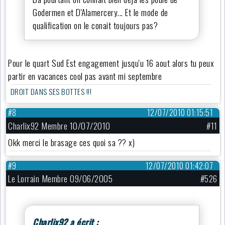
Godermen et D'Alamercery... Et le mode de
qualification on le conait toujours pas?
Pour le quart Sud Est engagement jusqu'u 16 aout alors tu peux
partir en vacances cool pas avant mi septembre
DROIT DANS SES BOTTES !!!
#8
12/07/2010 01:15:51
Charlix92 Membre 10/07/2010
#11
Okk merci le brasage ces quoi sa ?? x)
#9
12/07/2010 01:42:07
Le Lorrain Membre 09/06/2005
#526
Charlix92 a écrit :