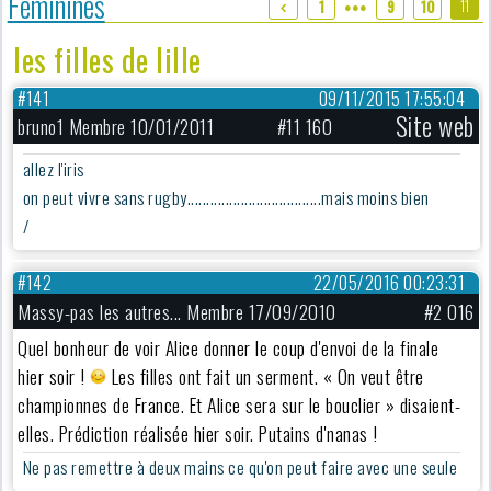
Féminines
11
1
9
10
●●●
les filles de lille
#141
09/11/2015 17:55:04
Site web
bruno1 Membre 10/01/2011
#11 160
allez l'iris
on peut vivre sans rugby...................................mais moins bien
/
#142
22/05/2016 00:23:31
Massy-pas les autres... Membre 17/09/2010
#2 016
Quel bonheur de voir Alice donner le coup d'envoi de la finale
hier soir !
Les filles ont fait un serment. « On veut être
championnes de France. Et Alice sera sur le bouclier » disaient-
elles. Prédiction réalisée hier soir. Putains d'nanas !
Ne pas remettre à deux mains ce qu'on peut faire avec une seule