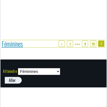
Féminines
11
1
9
10
●●●
Atteindre
Aller