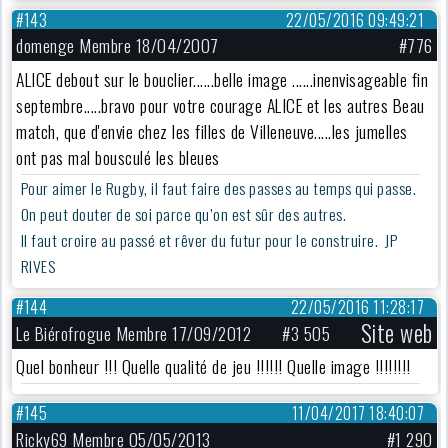
#143
22/05/2016 09:49:21
domenge Membre 18/04/2007
#776
ALICE debout sur le bouclier......belle image ......inenvisageable fin
septembre.....bravo pour votre courage ALICE et les autres Beau
match, que d'envie chez les filles de Villeneuve.....les jumelles
ont pas mal bousculé les bleues
Pour aimer le Rugby, il faut faire des passes au temps qui passe.
On peut douter de soi parce qu’on est sûr des autres.
Il faut croire au passé et rêver du futur pour le construire. JP
RIVES
#144
22/05/2016 11:28:17
Site web
Le Biérofrogue Membre 17/09/2012
#3 505
Quel bonheur !!! Quelle qualité de jeu !!!!!! Quelle image !!!!!!!!
#145
11/04/2017 18:40:07
Ricky69 Membre 05/05/2013
#1 290