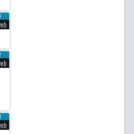
9
web
2
web
1
web