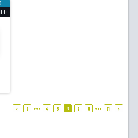
9
100
6
1
4
5
7
8
11
●●●
●●●