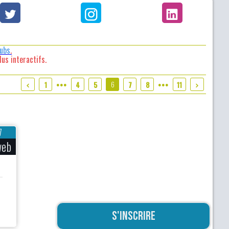
lubs
.
us interactifs.
6
1
4
5
7
8
11
●●●
●●●
7
web
S'inscrire