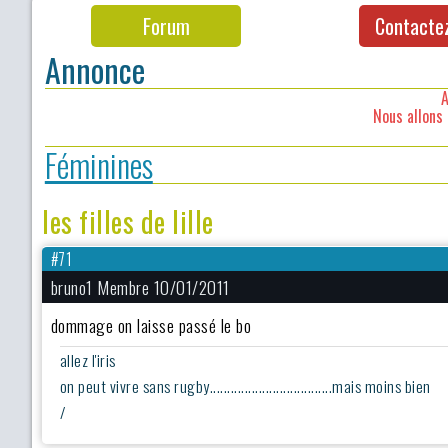
Forum
Contacte
Annonce
A
Nous allons 
Féminines
les filles de lille
#71
bruno1 Membre 10/01/2011
dommage on laisse passé le bo
allez l'iris
on peut vivre sans rugby...................................mais moins bien
/