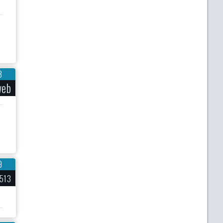
3
web
9
513