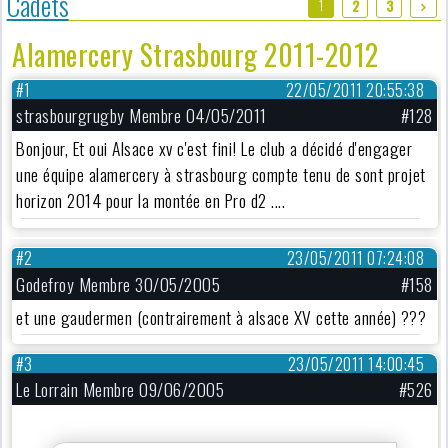
Cadets
1
2
3
Alamercery Strasbourg 2011-2012
#1
22/05/2011 20:55:38
strasbourgrugby Membre 04/05/2011
#128
Bonjour, Et oui Alsace xv c'est fini! Le club a décidé d'engager
une équipe alamercery à strasbourg compte tenu de sont projet
horizon 2014 pour la montée en Pro d2 ....
#2
23/05/2011 07:24:08
Godefroy Membre 30/05/2005
#158
et une gaudermen (contrairement à alsace XV cette année) ???
#3
23/05/2011 14:00:45
Le Lorrain Membre 09/06/2005
#526