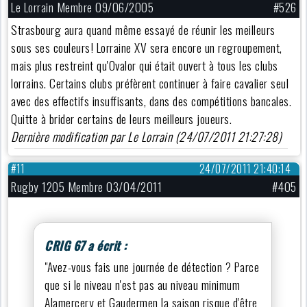
Le Lorrain Membre 09/06/2005
#526
Strasbourg aura quand même essayé de réunir les meilleurs
sous ses couleurs! Lorraine XV sera encore un regroupement,
mais plus restreint qu'Ovalor qui était ouvert à tous les clubs
lorrains. Certains clubs préfèrent continuer à faire cavalier seul
avec des effectifs insuffisants, dans des compétitions bancales.
Quitte à brider certains de leurs meilleurs joueurs.
Dernière modification par Le Lorrain (24/07/2011 21:27:28)
#11
24/07/2011 21:40:14
Rugby 1205 Membre 03/04/2011
#405
CRIG 67 a écrit :
"Avez-vous fais une journée de détection ? Parce
que si le niveau n'est pas au niveau minimum
Alamercery et Gaudermen la saison risque d'être