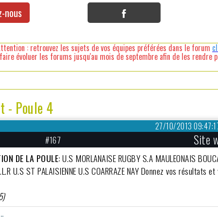
z-nous
ttention : retrouvez les sujets de vos équipes préférées dans le forum
c
faire évoluer les forums jusqu'au mois de septembre afin de les rendre pl
 - Poule 4
27/10/2013 09:47:1
Site 
#167
ION DE LA POULE:
U.S MORLANAISE RUGBY S.A MAULEONAIS BOUC
.R U.S ST PALAISIENNE U.S COARRAZE NAY Donnez vos résultats et 
5)
..