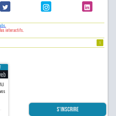
lubs
.
us interactifs.
1
7
web
AU
vos
S'inscrire