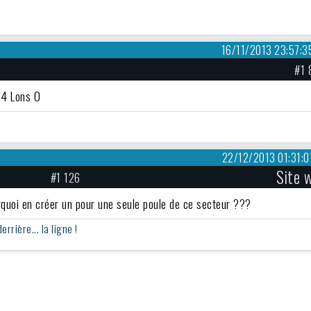
16/11/2013 23:57:3
#1 
 14 Lons 0
22/12/2013 01:31:0
Site 
#1 126
ourquoi en créer un pour une seule poule de ce secteur ???
rière... la ligne !