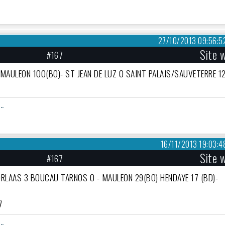
27/10/2013 09:56:5
Site 
#167
MAULEON 100(BO)- ST JEAN DE LUZ 0 SAINT PALAIS/SAUVETERRE 12
..
16/11/2013 19:03:4
Site 
#167
ORLAAS 3 BOUCAU TARNOS 0 - MAULEON 29(BO) HENDAYE 17 (BD)-
)
..