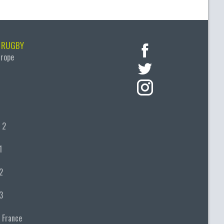
 RUGBY
urope
 2
1
2
3
 France