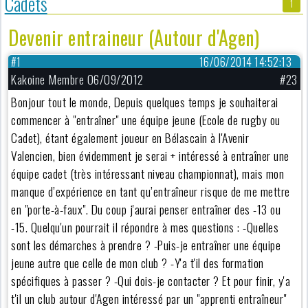
Cadets
1
Devenir entraineur (Autour d'Agen)
#1
16/06/2014 14:52:13
Kakoine Membre 06/09/2012
#23
Bonjour tout le monde, Depuis quelques temps je souhaiterai
commencer à "entraîner" une équipe jeune (Ecole de rugby ou
Cadet), étant également joueur en Bélascain à l'Avenir
Valencien, bien évidemment je serai + intéressé à entraîner une
équipe cadet (très intéressant niveau championnat), mais mon
manque d’expérience en tant qu’entraîneur risque de me mettre
en "porte-à-faux". Du coup j'aurai penser entraîner des -13 ou
-15. Quelqu'un pourrait il répondre à mes questions : -Quelles
sont les démarches à prendre ? -Puis-je entraîner une équipe
jeune autre que celle de mon club ? -Y'a t'il des formation
spécifiques à passer ? -Qui dois-je contacter ? Et pour finir, y'a
t'il un club autour d'Agen intéressé par un "apprenti entraîneur"