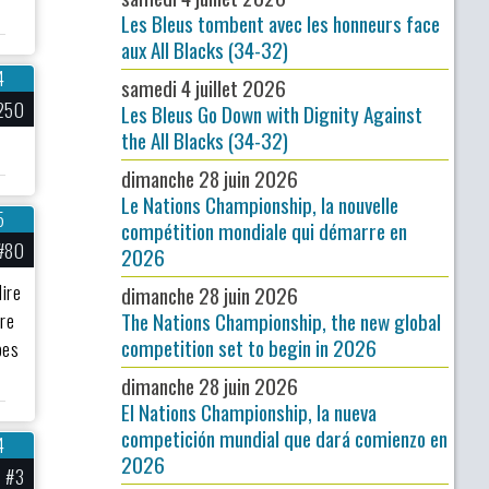
Les Bleus tombent avec les honneurs face
aux All Blacks (34-32)
4
samedi 4 juillet 2026
250
Les Bleus Go Down with Dignity Against
the All Blacks (34-32)
dimanche 28 juin 2026
Le Nations Championship, la nouvelle
5
compétition mondiale qui démarre en
#80
2026
dire
dimanche 28 juin 2026
tre
The Nations Championship, the new global
competition set to begin in 2026
pes
dimanche 28 juin 2026
El Nations Championship, la nueva
competición mundial que dará comienzo en
4
2026
#3