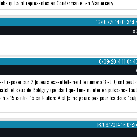
 clubs qui sont représentés en Gauderman et en Alamercery.
16/09/2014 08:34:0
#
16/09/2014 11:04:4
est reposer sur 2 joueurs essentiellement le numero 8 et 9) ont peut 
 match et ceux de Bobigny (pendant que l'une monter en puissance l'au
atch a 15 contre 15 en teulière A si je me goure pas pour les deux équi
16/09/2014 16:03:2