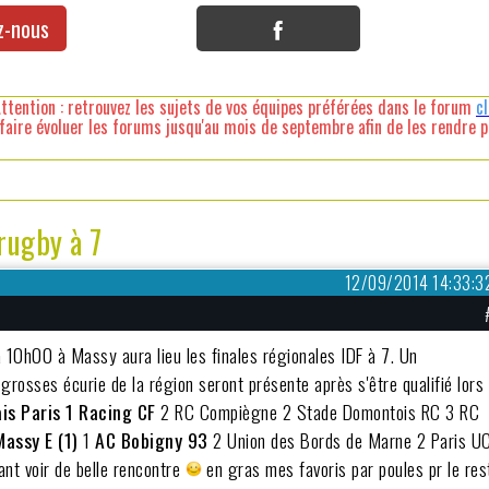
z-nous
ttention : retrouvez les sujets de vos équipes préférées dans le forum
c
faire évoluer les forums jusqu'au mois de septembre afin de les rendre pl
ugby à 7
12/09/2014 14:33:3
 10h00 à Massy aura lieu les finales régionales IDF à 7. Un
 grosses écurie de la région seront présente après s'être qualifié lors
is Paris
1 Racing CF
2 RC Compiègne 2 Stade Domontois RC 3 RC
Massy E (1)
1
AC Bobigny 93
2 Union des Bords de Marne 2 Paris U
t voir de belle rencontre
en gras mes favoris par poules pr le res