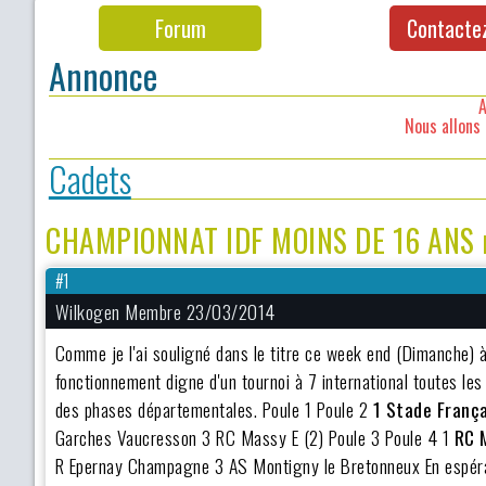
Forum
Contacte
Annonce
A
Nous allons 
Cadets
CHAMPIONNAT IDF MOINS DE 16 ANS r
#1
Wilkogen Membre 23/03/2014
Comme je l'ai souligné dans le titre ce week end (Dimanche) à
fonctionnement digne d'un tournoi à 7 international toutes les
des phases départementales. Poule 1 Poule 2
1 Stade França
Garches Vaucresson 3 RC Massy E (2) Poule 3 Poule 4 1
RC 
R Epernay Champagne 3 AS Montigny le Bretonneux En espéran