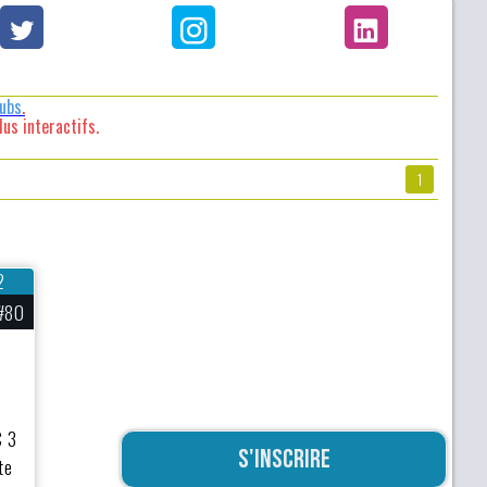
lubs
.
us interactifs.
1
2
#80
C 3
S'inscrire
te