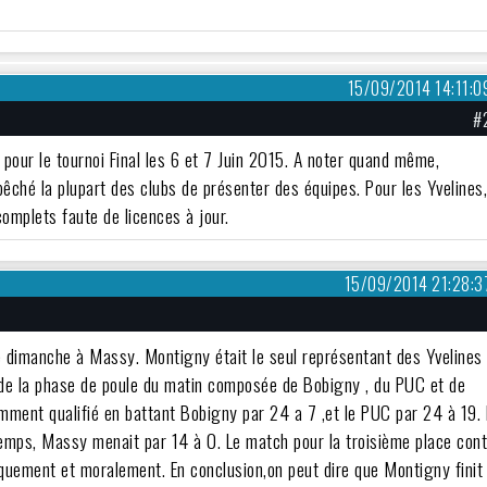
15/09/2014 14:11:0
#
 pour le tournoi Final les 6 et 7 Juin 2015. A noter quand même,
êché la plupart des clubs de présenter des équipes. Pour les Yvelines
complets faute de licences à jour.
15/09/2014 21:28:3
ce dimanche à Massy. Montigny était le seul représentant des Yvelines
r de la phase de poule du matin composée de Bobigny , du PUC et de
mment qualifié en battant Bobigny par 24 a 7 ,et le PUC par 24 à 19. 
temps, Massy menait par 14 à 0. Le match pour la troisième place con
quement et moralement. En conclusion,on peut dire que Montigny finit