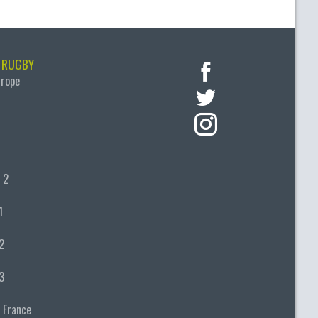
 RUGBY
urope
 2
1
2
3
 France