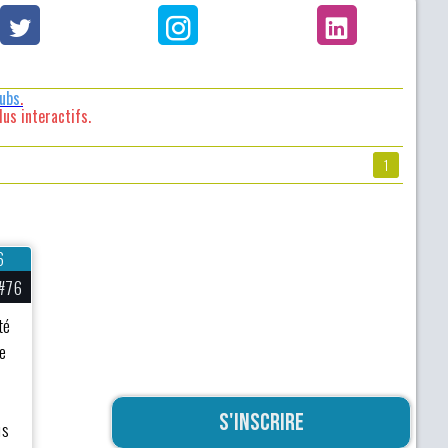
lubs
.
us interactifs.
1
6
#76
té
de
S'inscrire
us