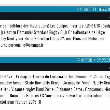
27/03/2014 19:55:3
e soir (clôture des inscriptions)
Les équipes inscrites
: LBFR U16 (équi
(sélection Flamande) Standard Rugby Club Chaudfontaine de Liège
blay Neuilly sur Seine Sélection Côtes d'Armor Plouzané Plabennec
urnoicornouaille@orange.fr
22/04/2014 22:22:2
e RAVY– Principale Tournoi de Cornouaille 1er : Rennes EC 2ème : Li
coublay 5ème : Stade Rochelais 6ème : Cornouaille 7ème : Neuilly 8èm
le 1er : Vlaamse rugby Bond 2ème : Plabennec 3ème : Concarneau 4
ur du Bouclier: Rennes EC
Vous pouvez suivre tout le déroulement d
tôt pour l'édition 2015 !!!