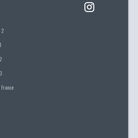
 2
1
2
3
 France