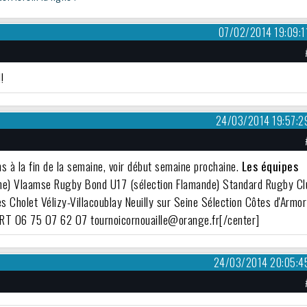
07/02/2014 19:09:1
!
24/03/2014 19:57:2
ns à la fin de la semaine, voir début semaine prochaine.
Les équipes
one) Vlaamse Rugby Bond U17 (sélection Flamande) Standard Rugby Cl
 Cholet Vélizy-Villacoublay Neuilly sur Seine Sélection Côtes d'Armor
ART 06 75 07 62 07 tournoicornouaille@orange.fr[/center]
24/03/2014 20:05:4