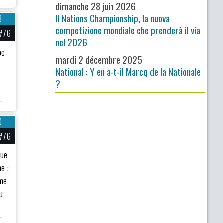
dimanche 28 juin 2026
Il Nations Championship, la nuova
8
competizione mondiale che prenderà il via
#76
nel 2026
pe
mardi 2 décembre 2025
National : Y en a-t-il Marcq de la Nationale
?
0
#76
gue
e :
ème
u