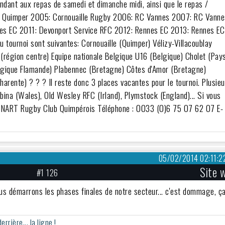
dant aux repas de samedi et dimanche midi, ainsi que le repas /
 RC Quimper 2005: Cornouaille Rugby 2006: RC Vannes 2007: RC Vanne
es EC 2011: Devonport Service RFC 2012: Rennes EC 2013: Rennes EC
 au tournoi sont suivantes: Cornouaille (Quimper) Vélizy-Villacoublay
s (région centre) Equipe nationale Belgique U16 (Belgique) Cholet (Pay
lgique Flamande) Plabennec (Bretagne) Côtes d'Amor (Bretagne)
rente) ? ? ? Il reste donc 3 places vacantes pour le tournoi. Plusieu
ina (Wales), Old Wesley RFC (Irland), Plymstock (England)... Si vous
ONNART Rugby Club Quimpérois Téléphone : 0033 (0)6 75 07 62 07 E-
05/02/2014 02:11:2
Site 
#1 126
ous démarrons les phases finales de notre secteur... c'est dommage, ç
rière... la ligne !