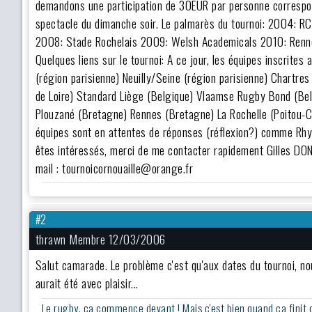
demandons une participation de 30EUR par personne correspon
spectacle du dimanche soir. Le palmarès du tournoi: 2004:
2008: Stade Rochelais 2009: Welsh Academicals 2010: Renn
Quelques liens sur le tournoi: A ce jour, les équipes inscrites
(région parisienne) Neuilly/Seine (région parisienne) Chartre
de Loire) Standard Liège (Belgique) Vlaamse Rugby Bond (Be
Plouzané (Bretagne) Rennes (Bretagne) La Rochelle (Poitou-Cha
équipes sont en attentes de réponses (réflexion?) comme Rhyb
êtes intéressés, merci de me contacter rapidement Gilles D
mail : tournoicornouaille@orange.fr
#2
thrawn Membre 12/03/2006
Salut camarade. Le problème c'est qu'aux dates du tournoi, n
aurait été avec plaisir...
Le rugby, ça commence devant ! Mais c'est bien quand ça finit der