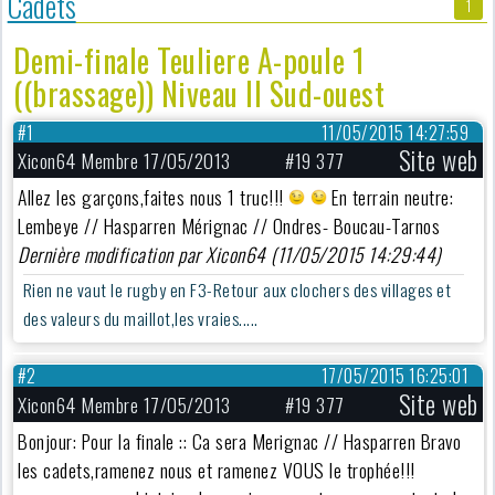
Cadets
1
Demi-finale Teuliere A-poule 1
((brassage)) Niveau II Sud-ouest
#1
11/05/2015 14:27:59
Site web
Xicon64 Membre 17/05/2013
#19 377
Allez les garçons,faites nous 1 truc!!!
En terrain neutre:
Lembeye // Hasparren Mérignac // Ondres- Boucau-Tarnos
Dernière modification par Xicon64 (11/05/2015 14:29:44)
Rien ne vaut le rugby en F3-Retour aux clochers des villages et
des valeurs du maillot,les vraies.....
#2
17/05/2015 16:25:01
Site web
Xicon64 Membre 17/05/2013
#19 377
Bonjour: Pour la finale :: Ca sera Merignac // Hasparren Bravo
les cadets,ramenez nous et ramenez VOUS le trophée!!!