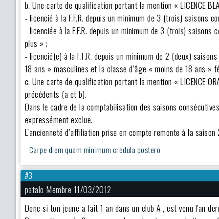
b. Une carte de qualification portant la mention « LICENCE BL
- licencié à la F.F.R. depuis un minimum de 3 (trois) saisons c
- licenciée à la F.F.R. depuis un minimum de 3 (trois) saisons
plus » ;
- licencié(e) à la F.F.R. depuis un minimum de 2 (deux) saiso
18 ans » masculines et la classe d’âge « moins de 18 ans » f
c. Une carte de qualification portant la mention « LICENCE O
précédents (a et b).
Dans le cadre de la comptabilisation des saisons consécutives
expressément exclue.
L’ancienneté d’affiliation prise en compte remonte à la sais
Carpe diem quam minimum credula postero
#3
patalo Membre 11/03/2012
Donc si ton jeune a fait 1 an dans un club A , est venu l'an de