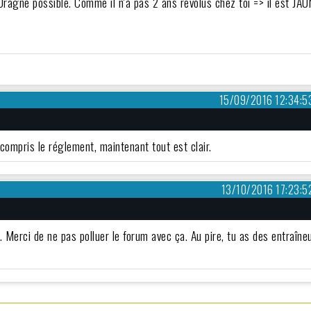
agne possible. Comme il n'a pas 2 ans revolus chez toi => il est JAU
15/09/2016 12:34:5
 compris le réglement, maintenant tout est clair.
13/10/2016 17:23:5
. Merci de ne pas polluer le forum avec ça. Au pire, tu as des entraîne