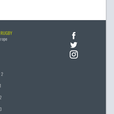
 RUGBY
urope
 2
1
2
3