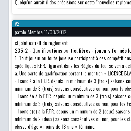
Quelqu'un aurait-il des précisions sur cette "nouvelles réglem
#2
patalo Membre 11/03/2012
ci joint extrait du reglement:
235-2 - Qualifications particulières - joueurs formés 
1. Tout joueur ou toute joueuse participant à des compétitions 
spécifiques F.F.R. figurant dans les Règles du Jeu, se verra déli
a. Une carte de qualification portant la mention « LICENCE BL
- licencié à la F.F.R. depuis un minimum de 3 (trois) saisons 
minimum de 3 (trois) saisons consécutives ou non, pour la cla
- licenciée à la F.F.R. depuis un minimum de 3 (trois) saisons
minimum de 3 (trois) saisons consécutives ou non, pour les Fé
- licencié(e) à la F.F.R. depuis un minimum de 2 (deux) saiso
minimum de 2 (deux) saisons consécutives ou non, pour les cl
classe d’âge « moins de 18 ans » féminine.