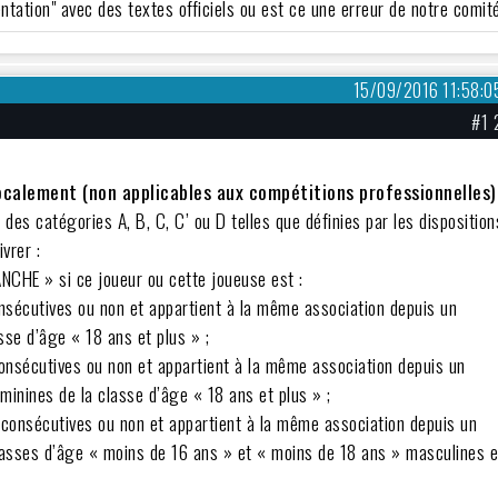
entation" avec des textes officiels ou est ce une erreur de notre comit
15/09/2016 11:58:0
#1 
localement (non applicables aux compétitions professionnelles)
des catégories A, B, C, C’ ou D telles que définies par les disposition
vrer :
ANCHE » si ce joueur ou cette joueuse est :
consécutives ou non et appartient à la même association depuis un
sse d’âge « 18 ans et plus » ;
 consécutives ou non et appartient à la même association depuis un
minines de la classe d’âge « 18 ans et plus » ;
ns consécutives ou non et appartient à la même association depuis un
asses d’âge « moins de 16 ans » et « moins de 18 ans » masculines e