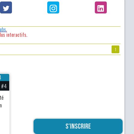
lubs
.
us interactifs.
1
4
#4
té
an
S'inscrire