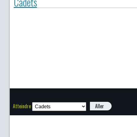
Cadets
Atteindre
Aller