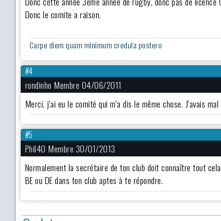
Donc cette année 3eme annee de rugby, donc pas de licence Or
Donc le comite a raison.
Carpe diem quam minimum credula postero
#4
rondinho Membre 04/06/2011
Merci, j'ai eu le comité qui m'a dis le même chose. J'avais mal
#5
Phil40 Membre 30/01/2013
Normalement la secrétaire de ton club doit connaître tout cela
BE ou DE dans ton club aptes à te répondre.