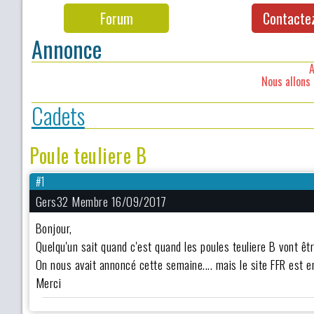
Forum
Contacte
Annonce
A
Nous allons 
Cadets
Poule teuliere B
#1
Gers32 Membre 16/09/2017
Bonjour,
Quelqu'un sait quand c'est quand les poules teuliere B vont ê
On nous avait annoncé cette semaine.... mais le site FFR est en
Merci