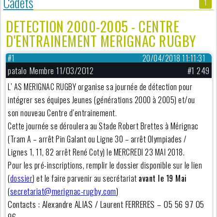
Cadets
1
DETECTION 2000-2005 - CENTRE
D'ENTRAINEMENT MERIGNAC RUGBY
#1
20/04/2018 11:11:31
patalo Membre 11/03/2012
#1 249
L’ AS MERIGNAC RUGBY organise sa journée de détection pour
intégrer ses équipes Jeunes (générations 2000 à 2005) et/ou
son nouveau Centre d’entrainement.
Cette journée se déroulera au Stade Robert Brettes à Mérignac
(Tram A – arrêt Pin Galant ou Ligne 30 – arrêt Olympiades /
Lignes 1, 11, 82 arrêt René Coty) le MERCREDI 23 MAI 2018.
Pour les pré-inscriptions, remplir le dossier disponible sur le lien
(
dossier
) et le faire parvenir au secrétariat
avant le 19 Mai
secretariat@merignac-rugby.com
)
(
Contacts : Alexandre ALIAS / Laurent FERRERES – 05 56 97 05
96