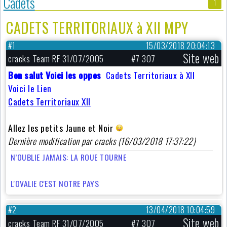
Cadets
1
CADETS TERRITORIAUX à XII MPY
#1
15/03/2018 20:04:13
Site web
cracks Team RF 31/07/2005
#7 307
Bon salut Voici les oppos
Cadets Territoriaux à XII
Voici le Lien
Cadets Territoriaux XII
Allez les petits Jaune et Noir
Dernière modification par cracks (16/03/2018 17:37:22)
N’OUBLIE JAMAIS: LA ROUE TOURNE
L'OVALIE C'EST NOTRE PAYS
#2
13/04/2018 10:04:59
Site web
cracks Team RF 31/07/2005
#7 307