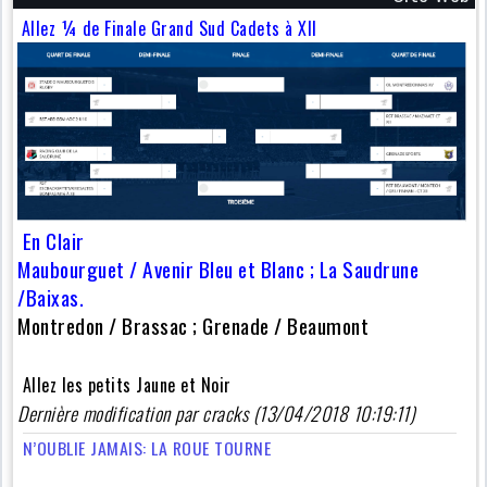
Allez ¼ de Finale Grand Sud Cadets à XII
En Clair
Maubourguet / Avenir Bleu et Blanc ; La Saudrune
/Baixas.
Montredon / Brassac ; Grenade / Beaumont
Allez les petits Jaune et Noir
Dernière modification par cracks (13/04/2018 10:19:11)
N’OUBLIE JAMAIS: LA ROUE TOURNE