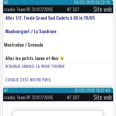
#6
04/05/2018 09:22:18
Site web
cracks Team RF 31/07/2005
#7 307
Allez 1/2 Finale Grand Sud Cadets à XII le 19/05
Maubourguet / La Saudrune
Montredon / Grenade
Allez les petits Jaune et Noir
N’OUBLIE JAMAIS: LA ROUE TOURNE
L'OVALIE C'EST NOTRE PAYS
#7
07/05/2018 18:07:49
Site web
cracks Team RF 31/07/2005
#7 307