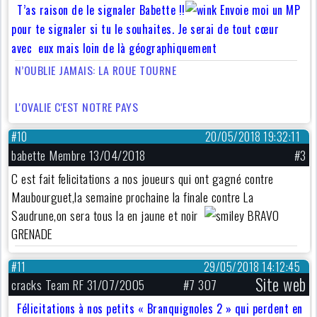
T’as raison de le signaler Babette !!
Envoie moi un MP
pour te signaler si tu le souhaites. Je serai de tout cœur
avec eux mais loin de là géographiquement
N’OUBLIE JAMAIS: LA ROUE TOURNE
L'OVALIE C'EST NOTRE PAYS
#10
20/05/2018 19:32:11
babette Membre 13/04/2018
#3
C est fait felicitations a nos joueurs qui ont gagné contre
Maubourguet,la semaine prochaine la finale contre La
Saudrune,on sera tous la en jaune et noir
BRAVO
GRENADE
#11
29/05/2018 14:12:45
Site web
cracks Team RF 31/07/2005
#7 307
Félicitations à nos petits « Branquignoles 2 » qui perdent en