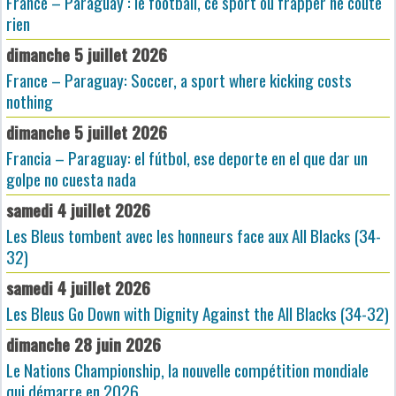
France – Paraguay : le football, ce sport où frapper ne coûte
rien
dimanche 5 juillet 2026
France – Paraguay: Soccer, a sport where kicking costs
nothing
dimanche 5 juillet 2026
Francia – Paraguay: el fútbol, ese deporte en el que dar un
golpe no cuesta nada
samedi 4 juillet 2026
Les Bleus tombent avec les honneurs face aux All Blacks (34-
32)
samedi 4 juillet 2026
Les Bleus Go Down with Dignity Against the All Blacks (34-32)
dimanche 28 juin 2026
Le Nations Championship, la nouvelle compétition mondiale
qui démarre en 2026