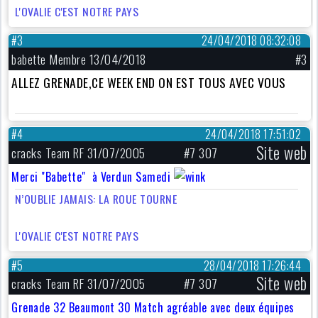
L'OVALIE C'EST NOTRE PAYS
#3
24/04/2018 08:32:08
babette Membre 13/04/2018
#3
ALLEZ GRENADE,CE WEEK END ON EST TOUS AVEC VOUS
#4
24/04/2018 17:51:02
Site web
cracks Team RF 31/07/2005
#7 307
Merci "Babette" à Verdun Samedi
N’OUBLIE JAMAIS: LA ROUE TOURNE
L'OVALIE C'EST NOTRE PAYS
#5
28/04/2018 17:26:44
Site web
cracks Team RF 31/07/2005
#7 307
Grenade 32 Beaumont 30 Match agréable avec deux équipes