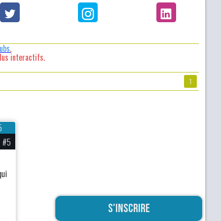
lubs
.
us interactifs.
1
5
#5
qui
S'inscrire