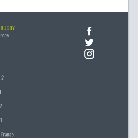
 RUGBY
urope
 2
1
2
3
 France