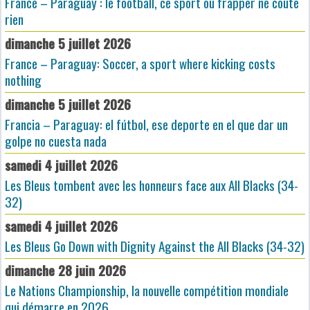
France – Paraguay : le football, ce sport où frapper ne coûte
rien
dimanche 5 juillet 2026
France – Paraguay: Soccer, a sport where kicking costs
nothing
dimanche 5 juillet 2026
Francia – Paraguay: el fútbol, ese deporte en el que dar un
golpe no cuesta nada
samedi 4 juillet 2026
Les Bleus tombent avec les honneurs face aux All Blacks (34-
32)
samedi 4 juillet 2026
Les Bleus Go Down with Dignity Against the All Blacks (34-32)
dimanche 28 juin 2026
Le Nations Championship, la nouvelle compétition mondiale
qui démarre en 2026