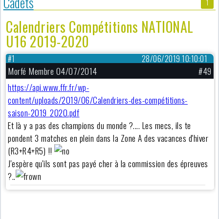
Cadets
1
Calendriers Compétitions NATIONAL
U16 2019-2020
#1
28/06/2019 10:10:01
Morfé Membre 04/07/2014
#49
https://api.www.ffr.fr/wp-
content/uploads/2019/06/Calendriers-des-compétitions-
saison-2019_2020.pdf
Et là y a pas des champions du monde ?.... Les mecs, ils te
pondent 3 matches en plein dans la Zone A des vacances d'hiver
(R3+R4+R5) !!
J'espère qu'ils sont pas payé cher à la commission des épreuves
?..