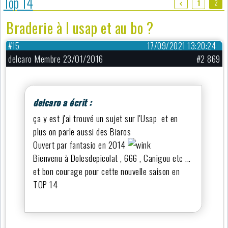
Top 14
2
1
Braderie à l usap et au bo ?
#15
17/09/2021 13:20:24
delcaro Membre 23/01/2016
#2 869
delcaro a écrit :
ça y est j'ai trouvé un sujet sur l'Usap et en
plus on parle aussi des Biaros
Ouvert par fantasio en 2014
Bienvenu à Dolesdepicolat , 666 , Canigou etc ...
et bon courage pour cette nouvelle saison en
TOP 14