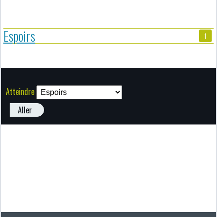
Espoirs
1
Atteindre
Aller