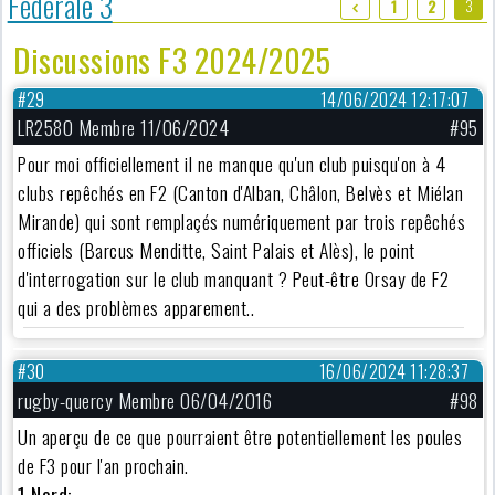
Fédérale 3
3
1
2
Discussions F3 2024/2025
#29
14/06/2024 12:17:07
LR2580 Membre 11/06/2024
#95
Pour moi officiellement il ne manque qu'un club puisqu'on à 4
clubs repêchés en F2 (Canton d'Alban, Châlon, Belvès et Miélan
Mirande) qui sont remplaçés numériquement par trois repêchés
officiels (Barcus Menditte, Saint Palais et Alès), le point
d'interrogation sur le club manquant ? Peut-être Orsay de F2
qui a des problèmes apparement..
#30
16/06/2024 11:28:37
rugby-quercy Membre 06/04/2016
#98
Un aperçu de ce que pourraient être potentiellement les poules
de F3 pour l'an prochain.
1 Nord: