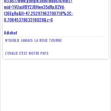
https://www.google.com/maps/d/edit?
mid=1VUasVBY2J8Hwe35dRpJI2Vd-
l36EgRo&ll=47.25297962700718%2C-
0.7084537863318028&z=6
Adishat
N’OUBLIE JAMAIS: LA ROUE TOURNE
L'OVALIE C'EST NOTRE PAYS