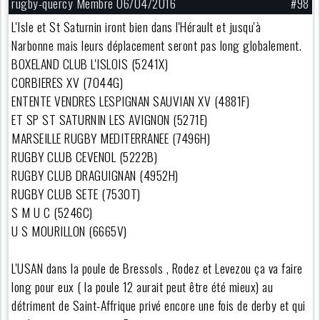
rugby-quercy Membre 06/04/2016
#98
L'Isle et St Saturnin iront bien dans l'Hérault et jusqu'à
Narbonne mais leurs déplacement seront pas long globalement.
BOXELAND CLUB L'ISLOIS (5241X)
CORBIERES XV (7044G)
ENTENTE VENDRES LESPIGNAN SAUVIAN XV (4881F)
ET SP ST SATURNIN LES AVIGNON (5271E)
MARSEILLE RUGBY MEDITERRANEE (7496H)
RUGBY CLUB CEVENOL (5222B)
RUGBY CLUB DRAGUIGNAN (4952H)
RUGBY CLUB SETE (7530T)
S M U C (5246C)
U S MOURILLON (6665V)
L'USAN dans la poule de Bressols , Rodez et Levezou ça va faire
long pour eux ( la poule 12 aurait peut être été mieux) au
détriment de Saint-Affrique privé encore une fois de derby et qui