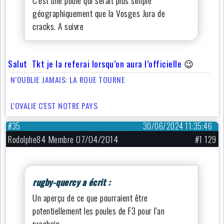
C'est une poule qui serait plus simple
géographiquement que la Vosges Jura de
cracks. A suivre
Salut Tkt je la referai lorsqu’on aura l’officielle
😉
N’OUBLIE JAMAIS: LA ROUE TOURNE
L'OVALIE C'EST NOTRE PAYS
#35
30/06/2024 11:35:46
Rodolphe84 Membre 07/04/2014
#1 129
rugby-quercy a écrit :
Un aperçu de ce que pourraient être
potentiellement les poules de F3 pour l'an
prochain.