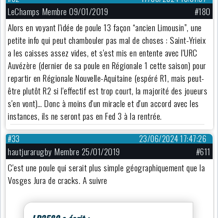
LeChamps Membre 09/01/2019
#180
Alors en voyant l'idée de poule 13 façon “ancien Limousin”, une
petite info qui peut chambouler pas mal de choses : Saint-Yrieix
a les caisses assez vides, et s'est mis en entente avec l'URC
Auvézère (dernier de sa poule en Régionale 1 cette saison) pour
repartir en Régionale Nouvelle-Aquitaine (espéré R1, mais peut-
être plutôt R2 si l'effectif est trop court, la majorité des joueurs
s'en vont)… Donc à moins d'un miracle et d'un accord avec les
instances, ils ne seront pas en Fed 3 à la rentrée.
#33
23/06/2024 17:47:26
hautjurarugby Membre 25/01/2019
#611
C'est une poule qui serait plus simple géographiquement que la
Vosges Jura de cracks. A suivre