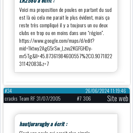
LR2580 a écrit :
Voici ma proposition de poules en partant du sud
est là où cela me parait le plus évident, mais ça
reste très compliqué il y a toujours un ou deux
clubs en trop ou en moins dans une “région".
https://www.google.com/maps/d/edit?
mid=1ktwy2AgG5rSw_Lzvu2KGFGHDy-
mr5Tg&ll=45.87361984600557%2C0.9071822
31142083&z=7
#34
26/06/2024 11:19:46
Site web
cracks Team RF 31/07/2005
#7 306
hautjurarugby a écrit :