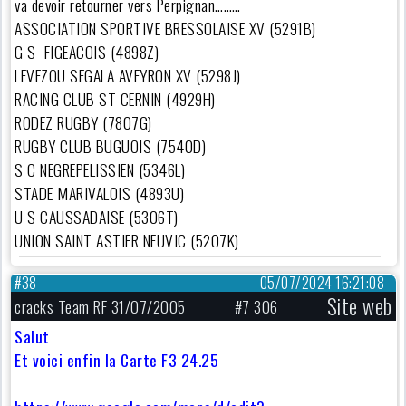
va devoir retourner vers Perpignan………
ASSOCIATION SPORTIVE BRESSOLAISE XV (5291B)
G S FIGEACOIS (4898Z)
LEVEZOU SEGALA AVEYRON XV (5298J)
RACING CLUB ST CERNIN (4929H)
RODEZ RUGBY (7807G)
RUGBY CLUB BUGUOIS (7540D)
S C NEGREPELISSIEN (5346L)
STADE MARIVALOIS (4893U)
U S CAUSSADAISE (5306T)
UNION SAINT ASTIER NEUVIC (5207K)
#38
05/07/2024 16:21:08
Site web
cracks Team RF 31/07/2005
#7 306
Salut
Et voici enfin la Carte F3 24.25