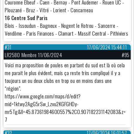
Couronne Elbeuf - Caen - Bernay - Pont Audemer - Rouen UC -
Plouzané - Bruz - Vitré - Lorient - Concarneau
16 Centre Sud Paris
Blois - Issoudun - Bagneux - Nogent le Rotrou - Sancerre -
Vendôme - Paris Finances - Clamart - Massif Central - Pithiviers
#31
17/06/2024 15:44:11
LR2580 Membre 11/06/2024
#95
Voici ma proposition de poules en partant du sud est là où cela
me parait le plus évident, mais ça reste très compliqué il y a
toujours un ou deux clubs en trop ou en moins dans une
“région".
https://www.google.com/maps/d/edit?
mid=1ktwy2AgG5rSw_Lzvu2KGFGHDy-
mr5Tg&ll=45.87361984600557%2C0.907182231142083&z=
7
#32
17/06/2024 16:01:57