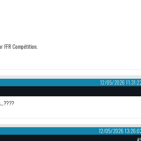
ur FFR Compétition.
12/05/2026 11:31:2
es…????
12/05/2026 13:26:0
#