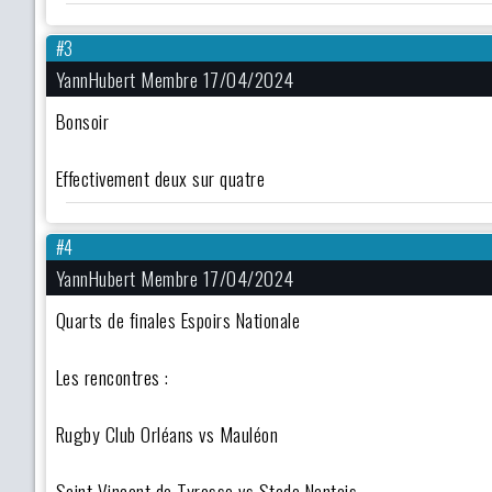
#3
YannHubert Membre 17/04/2024
Bonsoir
Effectivement deux sur quatre
#4
YannHubert Membre 17/04/2024
Quarts de finales Espoirs Nationale
Les rencontres :
Rugby Club Orléans vs Mauléon
Saint Vincent de Tyrosse vs Stade Nantais