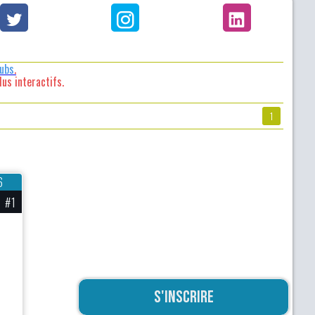
lubs
.
us interactifs.
1
6
#1
S'inscrire