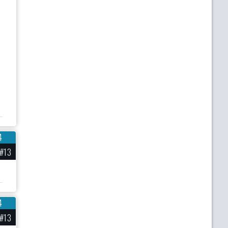
4
#13
4
#13