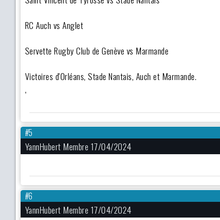
RC Auch vs Anglet
Servette Rugby Club de Genève vs Marmande
Victoires d'Orléans, Stade Nantais, Auch et Marmande.
,
#5
YannHubert Membre 17/04/2024
jgnR3rSDjgnR3rSD
#6
YannHubert Membre 17/04/2024