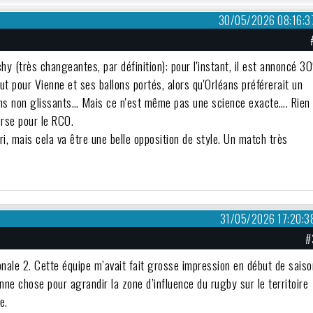
30/05/2026 08:16:3
y (très changeantes, par définition): pour l'instant, il est annoncé 
out pour Vienne et ses ballons portés, alors qu'Orléans préférerait un
lons non glissants… Mais ce n'est même pas une science exacte…. Rien
erse pour le RCO.
ri, mais cela va être une belle opposition de style. Un match très
31/05/2026 17:20:3
#
nale 2. Cette équipe m’avait fait grosse impression en début de saiso
ne chose pour agrandir la zone d’influence du rugby sur le territoire
e.