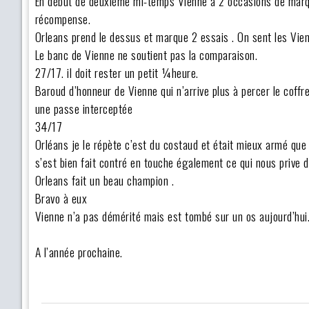
En début de deuxième mi-temps Vienne a 2 occasions de marque
récompense.
Orleans prend le dessus et marque 2 essais . On sent les Vienn
Le banc de Vienne ne soutient pas la comparaison.
27/17. il doit rester un petit ¼heure.
Baroud d’honneur de Vienne qui n’arrive plus à percer le coffr
une passe interceptée
34/17
Orléans je le répète c’est du costaud et était mieux armé que
s’est bien fait contré en touche également ce qui nous prive d
Orleans fait un beau champion .
Bravo à eux
Vienne n’a pas démérité mais est tombé sur un os aujourd’hui
A l’année prochaine.