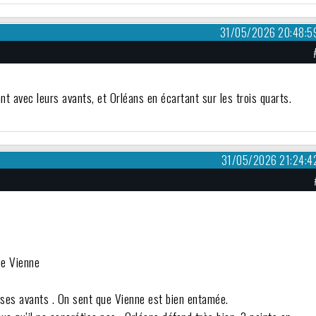
31/05/2026 20:48:5
t avec leurs avants, et Orléans en écartant sur les trois quarts.
31/05/2026 21:24:4
ue Vienne
r ses avants . On sent que Vienne est bien entamée.