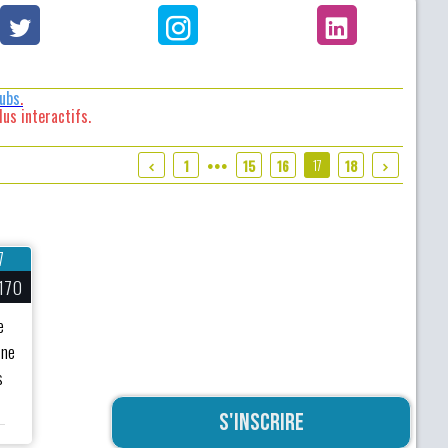
lubs
.
us interactifs.
17
1
15
16
18
●●●
7
170
e
ine
s
S'inscrire