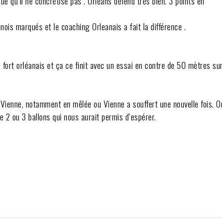
 qu’il ne concrétise pas . Orléans défend très bien. 3 points en
ois marqués et le coaching Orleanais a fait la différence .
e fort orléanais et ça ce finit avec un essai en contre de 50 mètres su
 Vienne, notamment en mêlée ou Vienne a souffert une nouvelle fois. O
e 2 ou 3 ballons qui nous aurait permis d’espérer.
.