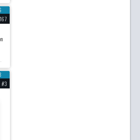
6
167
en
8
#3