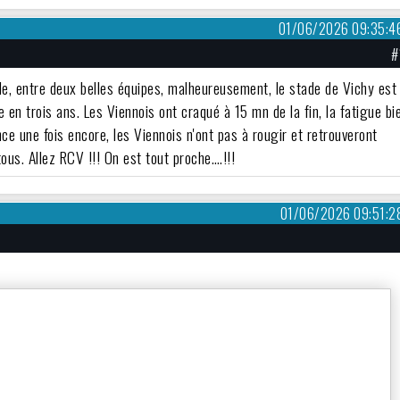
01/06/2026 09:35:4
#
ale, entre deux belles équipes, malheureusement, le stade de Vichy est
en trois ans. Les Viennois ont craqué à 15 mn de la fin, la fatigue bi
nce une fois encore, les Viennois n'ont pas à rougir et retrouveront
ous. Allez RCV !!! On est tout proche….!!!
01/06/2026 09:51:2