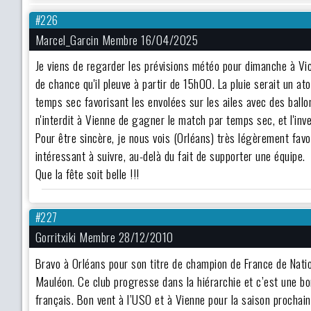
#226
Marcel_Garcin Membre 16/04/2025
Je viens de regarder les prévisions météo pour dimanche à Vich
de chance qu'il pleuve à partir de 15hOO. La pluie serait un at
temps sec favorisant les envolées sur les ailes avec des bal
n'interdit à Vienne de gagner le match par temps sec, et l'inv
Pour être sincère, je nous vois (Orléans) très légèrement favo
intéressant à suivre, au-delà du fait de supporter une équipe.
Que la fête soit belle !!!
#227
Gorritxiki Membre 28/12/2010
Bravo à Orléans pour son titre de champion de France de Natio
Mauléon. Ce club progresse dans la hiérarchie et c’est une bon
français. Bon vent à l’USO et à Vienne pour la saison prochain