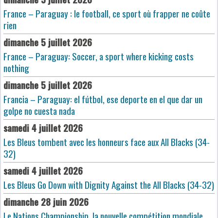
France – Paraguay : le football, ce sport où frapper ne coûte
rien
dimanche 5 juillet 2026
France – Paraguay: Soccer, a sport where kicking costs
nothing
dimanche 5 juillet 2026
Francia – Paraguay: el fútbol, ese deporte en el que dar un
golpe no cuesta nada
samedi 4 juillet 2026
Les Bleus tombent avec les honneurs face aux All Blacks (34-
32)
samedi 4 juillet 2026
Les Bleus Go Down with Dignity Against the All Blacks (34-32)
dimanche 28 juin 2026
Le Nations Championship, la nouvelle compétition mondiale