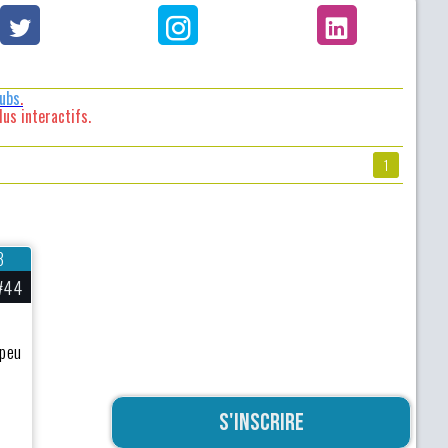
lubs
.
us interactifs.
1
3
#44
 peu
S'inscrire