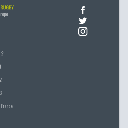
 RUGBY
urope
 2
1
2
3
 France